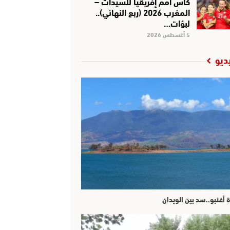
كأس أمم إفريقيا للسيدات –
المغرب 2026 (ربع النهائي)..
لبؤات…
5 أغسطس 2026
ديو
ة أغنبو..سد بين الويدان