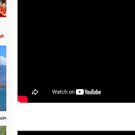
في
جزير