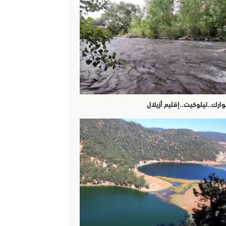
وارك..تيلوكيت..إقليم أزيلال