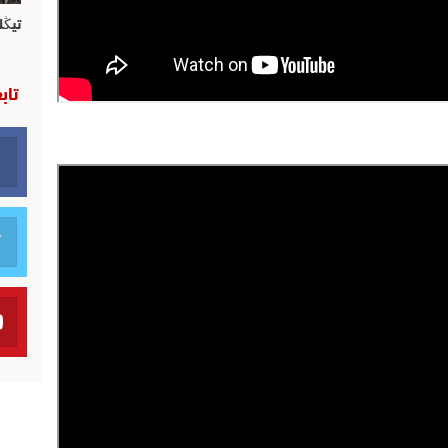
تيڭل
تاب