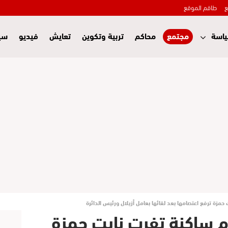
ع
طاقم الموقع
اسة
مجتمع
محاكم
تربية وتكوين
تعايش
فيديو
سي
عتصام ساكنة تفرت نايت حمزة