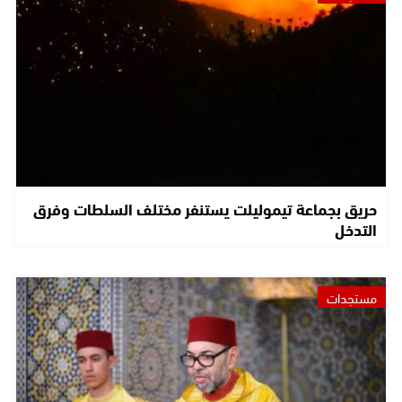
حريق بجماعة تيموليلت يستنفر مختلف السلطات وفرق
التدخل
مستجدات