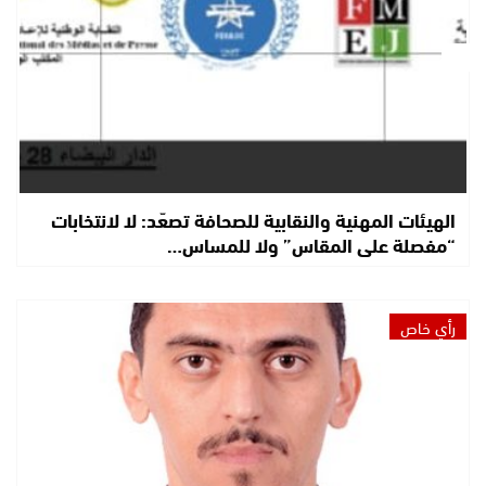
الهيئات المهنية والنقابية للصحافة تصعّد: لا لانتخابات
“مفصلة على المقاس” ولا للمساس…
رأي خاص