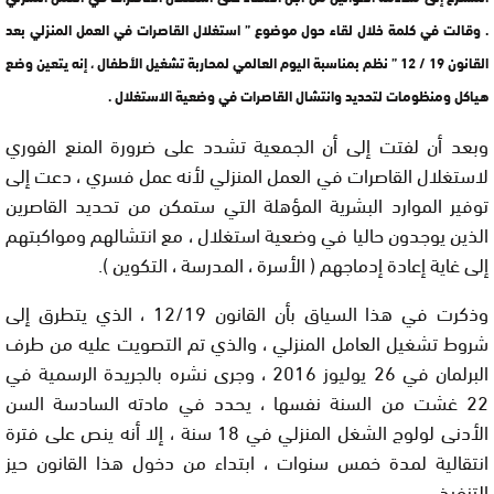
. وقالت في كلمة خلال لقاء حول موضوع ” استغلال القاصرات في العمل المنزلي بعد
القانون 19 / 12 ” نظم بمناسبة اليوم العالمي لمحاربة تشغيل الأطفال ، إنه يتعين وضع
هياكل ومنظومات لتحديد وانتشال القاصرات في وضعية الاستغلال .
وبعد أن لفتت إلى أن الجمعية تشدد على ضرورة المنع الفوري
لاستغلال القاصرات في العمل المنزلي لأنه عمل فسري ، دعت إلى
توفير الموارد البشرية المؤهلة التي ستمكن من تحديد القاصرين
الذين يوجدون حاليا في وضعية استغلال ، مع انتشالهم ومواكبتهم
إلى غاية إعادة إدماجهم ( الأسرة ، المدرسة ، التكوين ).
وذكرت في هذا السياق بأن القانون 12/19 ، الذي يتطرق إلى
شروط تشغيل العامل المنزلي ، والذي تم التصويت عليه من طرف
البرلمان في 26 يوليوز 2016 ، وجرى نشره بالجريدة الرسمية في
22 غشت من السنة نفسها ، يحدد في مادته السادسة السن
الأدنى لولوج الشغل المنزلي في 18 سنة ، إلا أنه ينص على فترة
انتقالية لمدة خمس سنوات ، ابتداء من دخول هذا القانون حيز
التنفيذ .