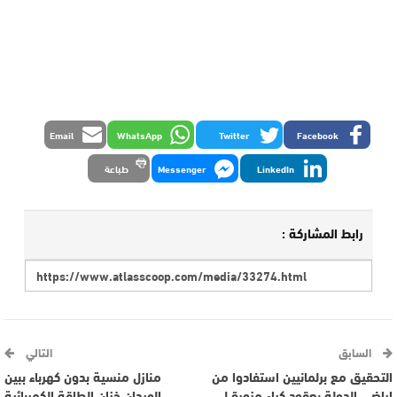
Email
WhatsApp
Twitter
Facebook
LinkedIn
Messenger
طباعة
رابط المشاركة :
السابق
التالي
التحقيق مع برلمانيين استفادوا من
منازل منسية بدون كهرباء ببين
اراضي الدولة بعقود كراء مزورة ل
الويدان خزان الطاقة الكهربائية