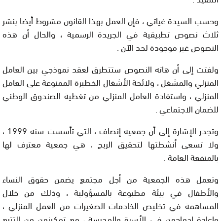
وحسب السيدة غياتي ، فإن العمل بهذا القانون مشروط أيضا بنشر
ثلاث نصوص تطبيقية في الجريدة الرسمية ، والحال أن هذه
النصوص غير موجودة لحد الآن .
ولفتت إلى أن هاته النصوص ستتطرق لعقد نموذجي بين العامل
المنزلي والمشغل ، ولائحة الأشغال الخطيرة الممنوعة على العامل
المنزلي ، واستفادة العامل المنزلي من تغطية الصندوق الوطني
للضمان الاجتماعي .
وتجدر الإشارة إلى أن جمعية إنصاف ، التي تأسست سنة 1999 ،
ولا تسعى أنشطتها لتحقيق الربح ، هي جمعية معترف لها
بالمنفعة العامة .
وتعمل هذه الجمعية من أجل مجتمع يضمن حقوق النساء
والأطفال في بيئة مطبوعة بالمسؤولية ، وذلك من خلال
المساهمة في تخليص الخادمات الصغيرات من العمل المنزلي ،
وإعادة إدماجهن في الأسرة والمدرسة ، مع تمكينهن من التتبع