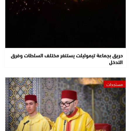
حريق بجماعة تيموليلت يستنفر مختلف السلطات وفرق
التدخل
مستجدات