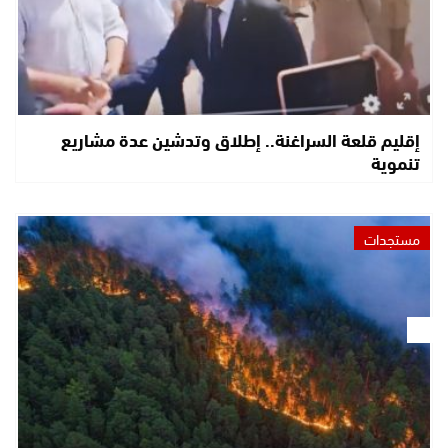
إقليم قلعة السراغنة.. إطلاق وتدشين عدة مشاريع
تنموية
مستجدات