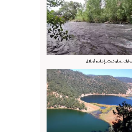
وارك..تيلوكيت..إقليم أزيلال