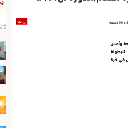
جد
رياضة
معة وأمس
السبت و الأحد، برسم منافسات الدورة ال11 للبطولة
ل في كرة