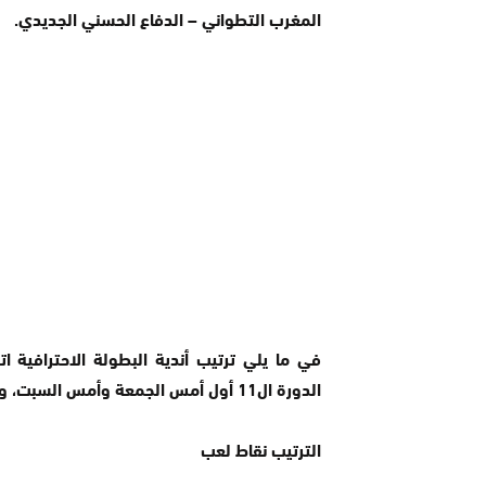
المغرب التطواني – الدفاع الحسني الجديدي.
في ما يلي ترتيب أندية البطولة الاحترافية ا
الدورة ال11 أول أمس الجمعة وأمس السبت، واليوم الأحد فيما تقام باقي اللقاءات غدا الاثنين:
الترتيب نقاط لعب