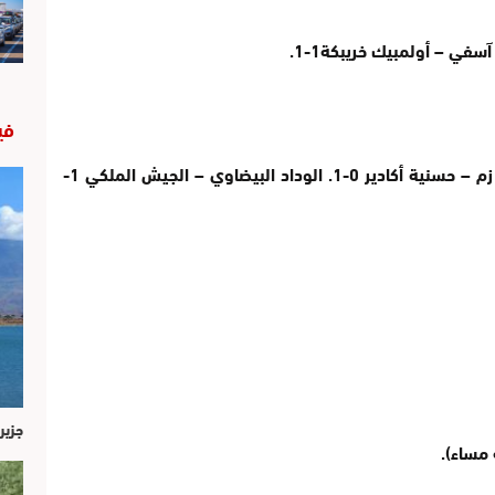
في
يوسفية برشيد – إتحاد طنجة 1-2. سريع وادي زم – حسنية أكادير 0-1. الوداد البيضاوي – الجيش الملكي 1-
جزير
مساء).