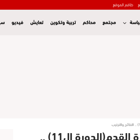
ع
طاقم الموقع
اسة
مجتمع
محاكم
تربية وتكوين
تعايش
فيديو
سي
البطولة الاحترافية لكرة القدم(الدورة ال11) ..