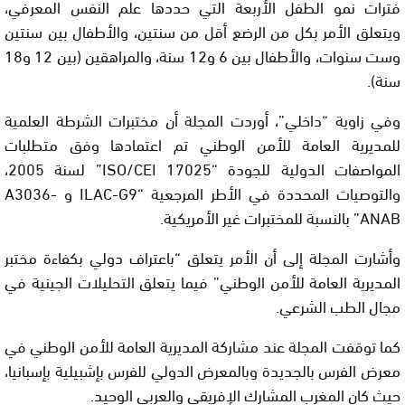
فترات نمو الطفل الأربعة التي حددها علم النفس المعرفي،
ويتعلق الأمر بكل من الرضع أقل من سنتين، والأطفال بين سنتين
وست سنوات، والأطفال بين 6 و12 سنة، والمراهقين (بين 12 و18
سنة).
وفي زاوية “داخلي”، أوردت المجلة أن مختبرات الشرطة العلمية
للمديرية العامة للأمن الوطني تم اعتمادها وفق متطلبات
المواصفات الدولية للجودة “ISO/CEI 17025” لسنة 2005،
والتوصيات المحددة في الأطر المرجعية “ILAC-G9 و A3036-
ANAB” بالنسبة للمختبرات غير الأمريكية.
وأشارت المجلة إلى أن الأمر يتعلق “باعتراف دولي بكفاءة مختبر
المديرية العامة للأمن الوطني” فيما يتعلق التحليلات الجينية في
مجال الطب الشرعي.
كما توقفت المجلة عند مشاركة المديرية العامة للأمن الوطني في
معرض الفرس بالجديدة وبالمعرض الدولي للفرس بإشبيلية بإسبانيا،
حيث كان المغرب المشارك الإفريقي والعربي الوحيد.