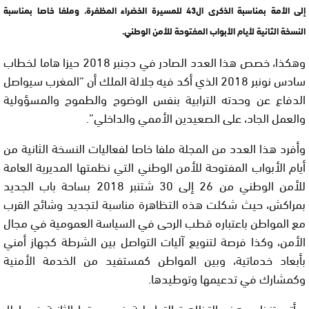
إلى الأمة بمناسبة الذكرى ال43 للمسيرة الخضراء المظفرة، وملفا خاصا بمناسبة
النسخة الثانية لأيام الأبواب المفتوحة للأمن الوطني.
وهكذا، خصص هذا العدد الصادر في دجنبر 2018 حيزا هاما لخطاب
سادس نونبر 2018 الذي أكد فيه جلالة الملك أن “المغرب سيواصل
الدفاع عن وحدته الترابية بنفس الوضوح والطموح والمسؤولية
والعمل الجاد، على الصعيدين الأممي والداخلي”.
وأفرد هذا العدد من المجلة ملفا خاصا لفعاليات النسخة الثانية من
أيام الأبواب المفتوحة للأمن الوطني التي نظمتها المديرية العامة
للأمن الوطني من 26 إلى 30 شتنبر 2018 بساحة باب الجديد
بمراكش، حيث شكلت هذه التظاهرة مناسبة لتجديد وشائج القرب
مع المواطن باعتباره قطب الرحى في السياسة العمومية في مجال
الأمن، وكذا فرصة لتنويع آليات التواصل بين الشرطة كجهاز أمني
بأبعاد خدماتية، وبين المواطن كمستفيد من الخدمة الأمنية
وكمشارك في تدعيمها وتوطيدها.
ويأتي تنظيم هذه التظاهرة التواصلية في دورتها الثانية في إطار