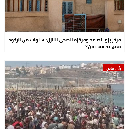
مركز بزو الصاعد ومركزه الصحي النازل: سنوات من الركود
فمن يحاسب من؟
رأي خاص