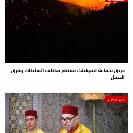
حريق بجماعة تيموليلت يستنفر مختلف السلطات وفرق
التدخل
مستجدات