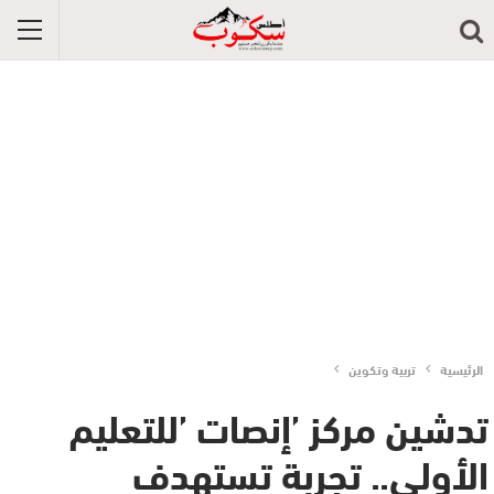
الرئيسية
تربية وتكوين
تدشين مركز ’إنصات ’للتعليم
الأولي.. تجربة تستهدف