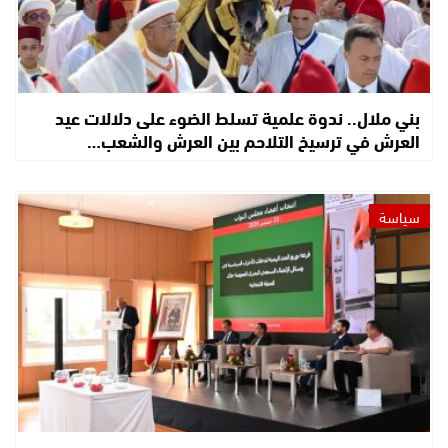
بني ملال.. ندوة علمية تسلط الضوء على دلالات عيد
العرش في ترسيخ التلاحم بين العرش والشعب…
سياسة