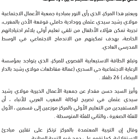
ويعتبر هذا المركز، الذي رأى النور بمبادرة جمعية الأعمال الاجتماعية
مولاي رشيد سيدي عثمان وودادية حاملي قوقعة الأذن بالمغرب،
تجربة تمكن هؤلاء الأطفال من تلقي تعليم أولي يلائم احتياجاتهم
الخاصة، بهدف تمكينهم من الاندماج الاجتماعي في الوسط
المدرسي العادي.
وتبلغ الطاقة الاستيعابية القصوى للمركز، الذي يتواجد بمؤسسة
الرعاية الاجتماعية حي السدري (عمالة مقاطعات مولاي رشيد بالدار
البيضاء ) 26 طفلا .
وأبرز السيد حسن مقدار عن جمعية الأعمال الخيرية مولاي رشيد
سيدي عثمان في تصريح لوكالة المغرب العربي للأنباء ، أن
المستفيدين من التعليم الأولي بالمركز موزعين إلى قسمين ، الأول
للفئة الصغيرة ، والثاني للفئة المتوسطة .
وقال إن التربية المعتمدة بالمركز ترتكز على تقلين مبادئ
الاستقلالية، كما تقوم على دمج قيم التربية الوطنية .