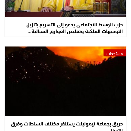
حزب الوسط الاجتماعي يدعو إلى التسريع بتنزيل
التوجيهات الملكية وتقليص الفوارق المجالية…
مستجدات
حريق بجماعة تيموليلت يستنفر مختلف السلطات وفرق
التدخل