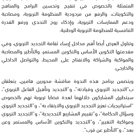
المتمثلة بالخصوص في تنقيح وتحسين البرامج والمناهج
والتكوينات، والرفع من مردودية المنظومة التربوية، ومصاحبة
ودعم الممارسات التربوية، وإذكاء روح التحدي ورفع القدرة
التنافسية للمنظومة التربوية الوطنية.
وتناول العرض أيضا أهم مداخل إرساء ثقافة التجديد التربوي، وفي
مقدمتها التكوين الأساس والتكوين المستمر، والتأطير والمصاحبة
والمواكبة والشراكة والانفتاح على المحيط، والتواصل الداخلي
والخارجي.
ويتضمن برنامج هذه الندوة مناقشة محورين هامين، يتعلقان
ب”التجديد التربوي وقيادته”، و”التجديد وتأهيل الفاعل التربوي”،
سيتطرق المشاركون خلالهما لعدة قضايا تربوية تهم بالخصوص
“استراتيجيات تعزيز التجديد التربوي والارتقاء به”، و”التجديد التربوي
وسؤال الحكامة”، و”تقييم المشاريع التجديدية”، و”التجديد التربوي
ومواكبة التغيير”، و”التجديد والتكوين الأساس والمستمر وعن
بعد”، و”التأطير عن قرب”.