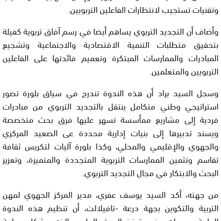
وتقنيات تستجيب لانتظارات الفاعلين التربويين.
وأضاف أن التجديد التربوي يساهم أيضا في رسم آفاق تربوية كفيلة
بتحقيق متطلبات التنمية الاقتصادية والاجتماعية وتشجيع
المبادرات والممارسات المبتكرة وتعميم فائدتها على الفاعلين
التربويين والمتعلمين.
وسجل السيد براد أن هذه الندوة تندرج في سياق بلورة تصور
استراتيجي وطني متكامل ينتقل بالتجديد التربوي من مبادرات
فردية إلى مشاريع ممأسسة تسهر عليها فرق بحث متخصصة
ويسند تدبيرها إلى بنيات إدارية محددة عى الصعيد المركزي
والجهوي والإقليمي والمحلي، وكذا بلورة آليات لتكريس ثقافة
تقاسم وتثمين الممارسات التربوية المتجددة والمتميزة، وتعزيز
البحث والابتكار في مجال التجديد التربوي.
من جهته، أكد السيد يوسف عفري، مدير المركز الجهوي لمهن
التربية والتكوين بجهة درعة -تافيلالت، أن تنظيم هذه الندوة
الهامة سيساهم في تعزيز البحث العلمي الذي يشكل دعامة