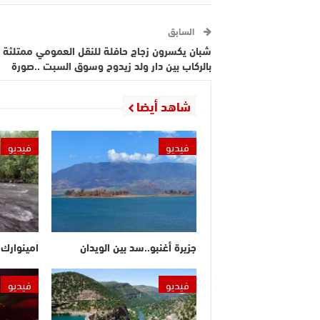
السابق
شبان يكسرون زجاج حافلة للنقل العمومي ممتلئة
بالركاب بين دار ولد زيدوح وسوق السبت ..صورة
شاهد أيضا
فيديو
فيديو
جزيرة أغنبو..سد بين الويدان
امينوارك.
فيديو
فيديو