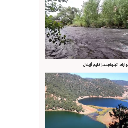
وارك..تيلوكيت..إقليم أزيلال