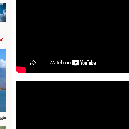
في
جزير