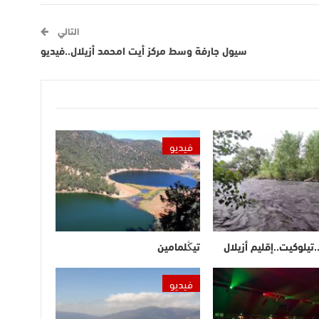
التالي
سيول جارفة وسط مركز أيت امحمد أزيلال..فيديو
فيديو
.تيلوكيت..إقليم أزيلال
تيڭلمامين
فيديو