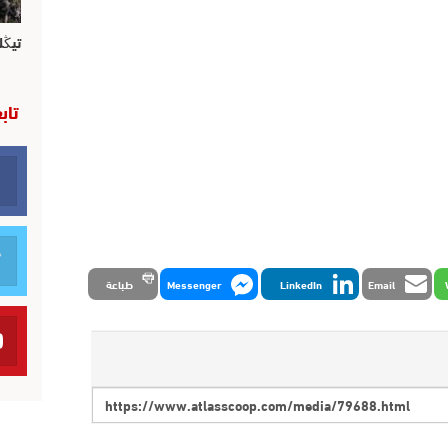
تيڭل
تاب
Email
LinkedIn
Messenger
طباعة