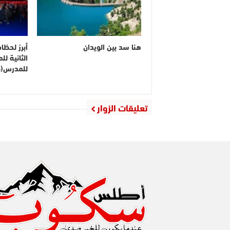
هنا سد بين الويدان
أبرز لحظا
الثانية ل
للمدرس(ف
تعليقات الزوار