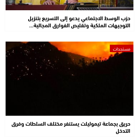
حزب الوسط الاجتماعي يدعو إلى التسريع بتنزيل
التوجيهات الملكية وتقليص الفوارق المجالية…
مستجدات
حريق بجماعة تيموليلت يستنفر مختلف السلطات وفرق
التدخل