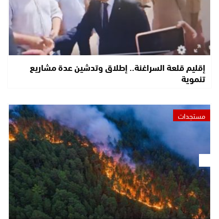
إقليم قلعة السراغنة.. إطلاق وتدشين عدة مشاريع
تنموية
مستجدات