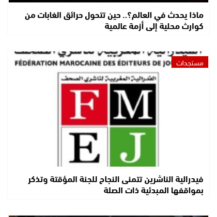
ماذا يحدث في العالم؟.. حين تتحول حرائق الغابات من
كوارث محلية إلى أزمة عالمية
مستجدات
فيدرالية الناشرين تتمنى النجاح للجنة المؤقتة وتذكر
بمواقفها المبدئية ذات الصلة