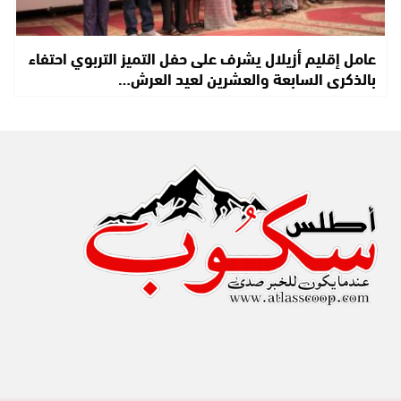
عامل إقليم أزيلال يشرف على حفل التميز التربوي احتفاء
بالذكرى السابعة والعشرين لعيد العرش…