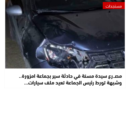
مستجدات
مصـ.رع سيدة مسنة في حادثة سير بجماعة امزورة..
وشبهة تورط رئيس الجماعة تعيد ملف سيارات…