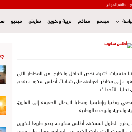
ع
طاقم الموقع
اسة
مجتمع
محاكم
تربية وتكوين
تعايش
فيديو
سي
جد
نا متغيرات كثيرة، تخص الداخل والخارج، من المخاطر التي
لمغرب، إلى مخاطر العولمة، على شبابنا”، أطلس سكوب، يقدم
تحليلا للأحداث..
وطنيا وإقليميا ومحليا لايصال الحقيقة إلى القارئ،
 والحرية والوحدة الوطنية.
يطرح الحلول الممكنة، أطلس سكوب، يضع طريقا لتكوين
في الوقت الذي باتت الكثير من المواقع تعمل على شحن