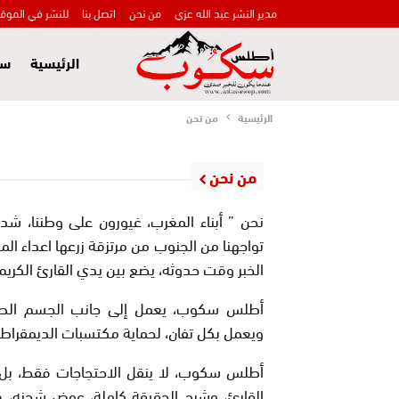
مدير النشر عبد الله عزي
من نحن
اتصل بنا
للنشر في الموق
الرئيسية
سي
الرئيسية
من نحن
من نحن
نحن ” أبناء المغرب، غيورون على وطننا، شدت
تواجهنا من الجنوب من مرتزقة زرعها اعداء ا
الخبر وقت حدوثه، يضع بين يدي القارئ الكريم، 
أطلس سكوب، يعمل إلى جانب الجسم الصحفي 
ويعمل بكل تفان، لحماية مكتسبات الديمقراطية
أطلس سكوب، لا ينقل الاحتجاجات فقط، بل 
القارئ، وشرح الحقيقة كاملة، عوض شحنه، 