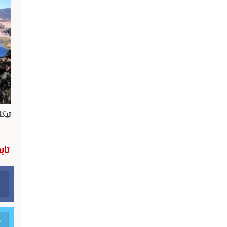
تيڭل
تاب