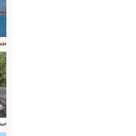
جزير
امين