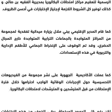
الرسمية لتعقيم مراكز امتحانات البكالوريا بمديرية الفقيه بن صالح، و
كذلك توفير كل الشروط اللازمة لإجتياز الإختبارات في أحسن الظروف.
كما قام المدير الإقليمي ببني ملال بزيارة ميدانية تفقدية لمجموعة
من المراكز المتواجدة بالجماعات الترابية المتواجدة خارج المجال
الحضري، وقد تم الوقوف على الإنخراط الجماعي للأطقم الإدارية
والتربوية في هذه الإستعدادات.
كما عملت الأكاديمية الجهوية على نشر مجموعة من الفيديوهات
التحسيسية حول الإجراءات الوقائية الواجب احترامها خلال فترة
الإمتحانات من قبل المترشحين و المترشحات لامتحانات البكالوريا.
لكن رغم كل الجهود المبذولة، يبقى الخوف من هذه الإختبارات