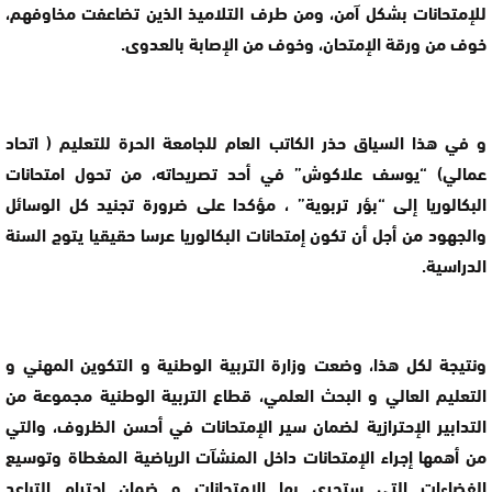
للإمتحانات بشكل آمن، ومن طرف التلاميذ الذين تضاعفت مخاوفهم،
خوف من ورقة الإمتحان، وخوف من الإصابة بالعدوى.
و في هذا السياق حذر الكاتب العام للجامعة الحرة للتعليم ( اتحاد
عمالي) “يوسف علاكوش” في أحد تصريحاته، من تحول امتحانات
البكالوريا إلى “بؤر تربوية” ، مؤكدا على ضرورة تجنيد كل الوسائل
والجهود من أجل أن تكون إمتحانات البكالوريا عرسا حقيقيا يتوج السنة
الدراسية.
ونتيجة لكل هذا، وضعت وزارة التربية الوطنية و التكوين المهني و
التعليم العالي و البحث العلمي، قطاع التربية الوطنية مجموعة من
التدابير الإحترازية لضمان سير الإمتحانات في أحسن الظروف، والتي
من أهمها إجراء الإمتحانات داخل المنشآت الرياضية المغطاة وتوسيع
الفضاءات التي ستجرى بها الإمتحانات و ضمان احترام التباعد