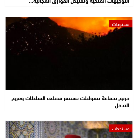
التوجيهات الملكية وتقليص الفوارق المجالية…
مستجدات
حريق بجماعة تيموليلت يستنفر مختلف السلطات وفرق
التدخل
مستجدات