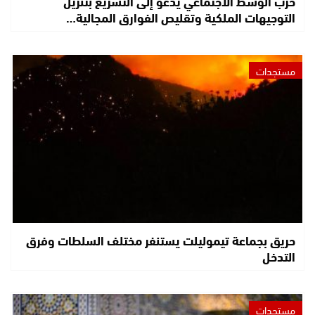
حزب الوسط الاجتماعي يدعو إلى التسريع بتنزيل
التوجيهات الملكية وتقليص الفوارق المجالية…
مستجدات
حريق بجماعة تيموليلت يستنفر مختلف السلطات وفرق
التدخل
مستجدات