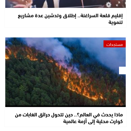
إقليم قلعة السراغنة.. إطلاق وتدشين عدة مشاريع
تنموية
مستجدات
ماذا يحدث في العالم؟.. حين تتحول حرائق الغابات من
كوارث محلية إلى أزمة عالمية