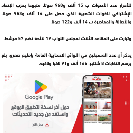
للأحرار عدد الأصوات ب 15 ألف و968 صوتا، متبوعا بحزب الإتحاد
الإشتراكي للقوات الشعبية الذي حصل على 14 ألف و953 صوتا،
والأصالة والمعاصرة ب 14 ألف و122 صوتا.
وتبارت على المقاعد الثلاث لمجلس النواب 19 لائحة تضم 57 مرشحا.
يذكر أن عدد المسجلين في اللوائح الانتخابية العامة بإقليم صفرو، بلغ
برسم انتخابات 8 شتنبر، 166 ألف و91 ناخبا وناخبة.