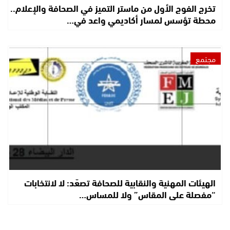
تخرج الفوج الأول من ماستر التميز في الصحافة والإعلام..
محطة تؤسس لمسار أكاديمي واعد في…
مجتمع
الهيئات المهنية والنقابية للصحافة تصعّد: لا لانتخابات
“مفصلة على المقاس” ولا للمساس…