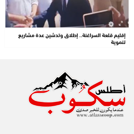
إقليم قلعة السراغنة.. إطلاق وتدشين عدة مشاريع
تنموية