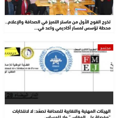
تخرج الفوج الأول من ماستر التميز في الصحافة والإعلام..
محطة تؤسس لمسار أكاديمي واعد في…
مجتمع
الهيئات المهنية والنقابية للصحافة تصعّد: لا لانتخابات
“مفصلة على المقاس” ولا للمساس…