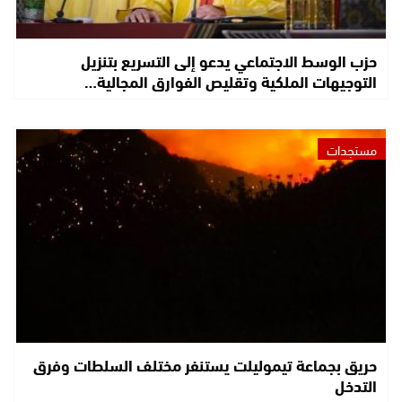
حزب الوسط الاجتماعي يدعو إلى التسريع بتنزيل
التوجيهات الملكية وتقليص الفوارق المجالية…
مستجدات
حريق بجماعة تيموليلت يستنفر مختلف السلطات وفرق
التدخل