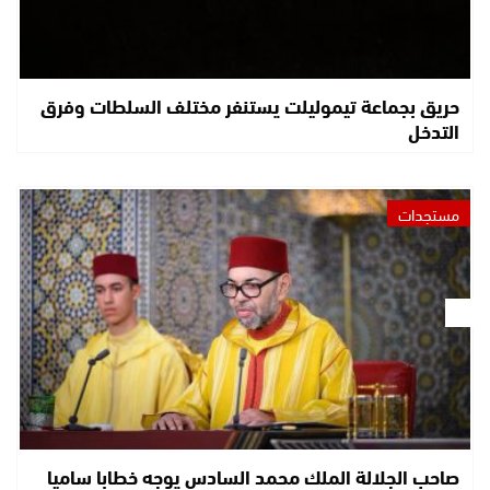
حريق بجماعة تيموليلت يستنفر مختلف السلطات وفرق
التدخل
مستجدات
صاحب الجلالة الملك محمد السادس يوجه خطابا ساميا