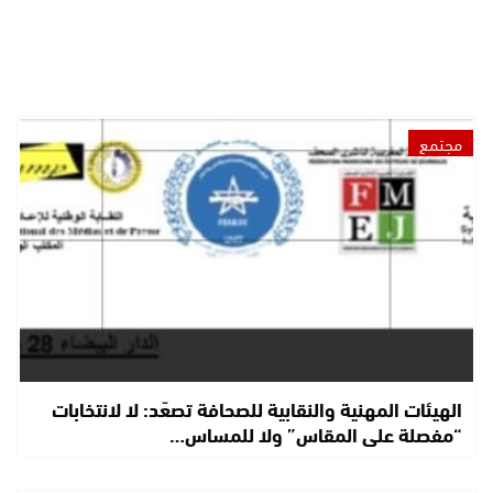
مجتمع
الهيئات المهنية والنقابية للصحافة تصعّد: لا لانتخابات
“مفصلة على المقاس” ولا للمساس…