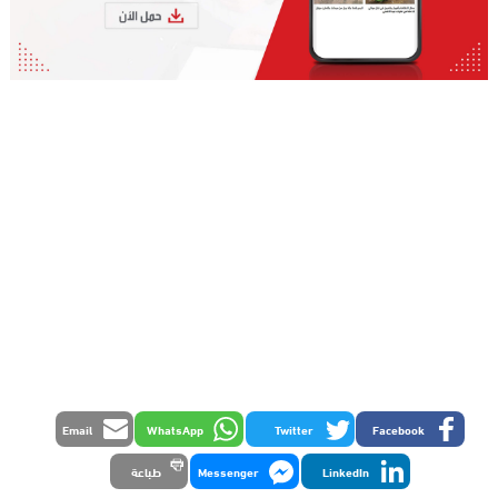
Email
WhatsApp
Twitter
Facebook
LinkedIn
Messenger
طباعة