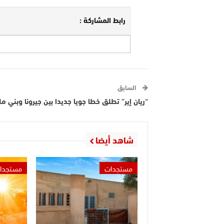
رابط المشاركة :
السابق
“ريان إير” تطلق خطا جويا جديدا بين جيرونا وبني مل
شاهد أيضا
مستجدات
مستجدا