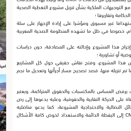
ع التوجيهات الملكية بشأن تنزيل مشروع التغطية الصحية
كامة وتقاريرها ؛
اره مشروع القانون رقم 54.23 استهدافا غير مسبوق ومؤشرا على إرادة الإجهاز على سلة
م، خصوصا في ظل ما تشهده المنظومة الصحية المغربية
وإخراج هذا المشروع وإحالته على المصادقة، دون دراسات
ضية أو تشاورية ؛
عن هذا المشروع، وفتح نقاش حقيقي حول كل المشاريع
امين
ما تم تنزيله منها، قصد تصحيح مسار أجرأتها وتعديل ما نجم
ب يرفض المساس بالمكتسبات والحقوق المتراكمة، ويعتبر
 على الحركة النقابية والحقوقية، وعليه يدعوها إلى رص
 النضالية والاحتجاجية المشروعة، كما يدعو مناضليه
C
إلى اليقظة الدائمة والاستعداد لخوض كافة الأشكال