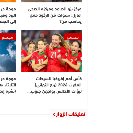
مركز بزو الصاعد ومركزه الصحي
موجة حر 
النازل: سنوات من الركود فمن
البرد وهبا
يحاسب من؟
إلى الجم
مجتمع
مجتمع
كأس أمم إفريقيا للسيدات –
موجة حر م
المغرب 2026 (ربع النهائي)..
الثلاثاء 
لبؤات الأطلس يواجهن جنوب…
(نشرة إنذا
تعليقات الزوار