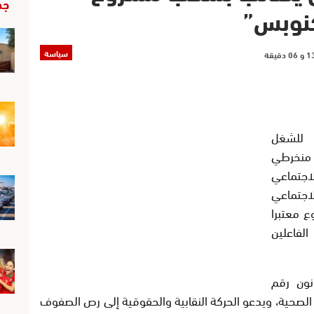
جد
كنوبس”
سياسة
 للشغل
نخرطي
جتماعي
اجتماعي
ع معتبرا
فاعلين
نون رقم
 الصحية، ويدعو الحركة النقابية والحقوقية إلى رص الصفوف