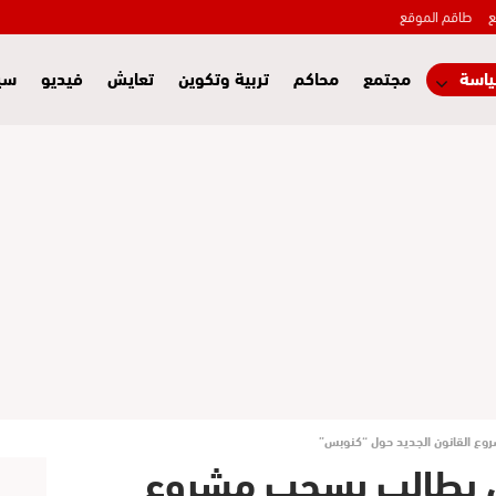
ع
طاقم الموقع
اسة
مجتمع
محاكم
تربية وتكوين
تعايش
فيديو
سي
وع القانون الجديد حول “كنوبس”
غل يطالب بسحب مشروع