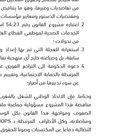
من تعاضديات وغيرها، وهو ما يتناقض م
ومقتضيات الدستور ومعايير مؤسسات الح
اعتب
الخدمات الصحية لموظفي القطاع العا
من تحولات ؛
استغرابه للعجلة التي تم بها إعداد 
سابقة، بل وصياغته خارج أي منهجية تفاو
دعوة الحكومة الى التراجع الفوري 
المرتبطة بالحماية الاجتماعية، وتقييم 
عن سوء تدبيرها من أضرار؛
وختاما، فإن الاتحاد الوطني للشغل بالمغر
مناهضة هذا المشروع مسؤولية جماعية ملقاة
الصفوف ومواجهة هذا القانون بكل الوسائل
ومناضلاته، وكل الأطراف المرتبطة بـ
NOPS
النضالية دفاعا عن المكتسبات وصونا للحقوق.