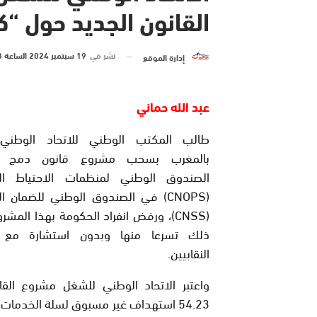
القانون الجديد حول “
نشر في
19 سبتمبر 2024 الساعة 13 و 06 دقيقة
إدارة الموقع
عبد الله حماني
طالب المكتب الوطني للاتحاد الوطني
بالمغرب
بسحب مشروع قانون دمج م
الصندوق الوطني لمنظمات الاحتياط الا
(CNOPS)
في الصندوق الوطني للضمان ال
(CNSS)
، ورفض انفراد الحكومة بهذا المشرو
ذلك تسرعا منها وبدون استشارة مع ال
النقابيين.
واعتبر الاتحاد الوطني للشغل مشروع القا
54.23 استهداف غير مسبوق لسلة الخدمات