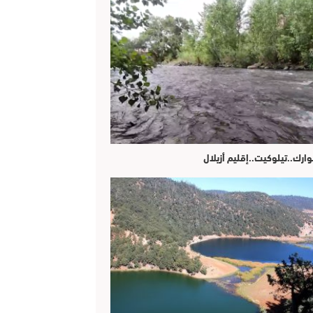
وارك..تيلوكيت..إقليم أزيلال