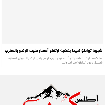
شبهة تواطؤ تحيط بقضية ارتفاع أسعار حليب الرضع بالمغرب
أفادت معطيات متعلقة بتتبع أثمنة أنواع حليب الرضع، بالصيدليات والأسواق الممتازة،
باحتمال وجود "تواطؤ" بين الشركات…