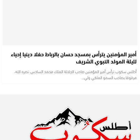
أمير المؤمنين يترأس بمسجد حسان بالرباط حفلا دينيا إحياء
لليلة المولد النبوي الشريف
أطلس سكوب ترأس أمير المؤمنين صاحب الجلالة الملك محمد السادس، نصره الله،
مرفوقا بصاحب السمو الملكي ولي…