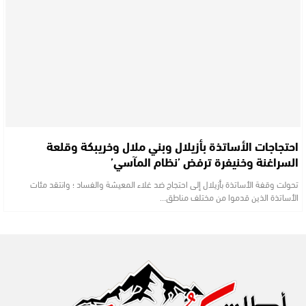
احتجاجات الأساتذة بأزيلال وبني ملال وخريبكة وقلعة
السراغنة وخنيفرة ترفض ’نظام المآسي’
تحولت وقفة الأساتذة بأزيلال إلى احتجاج ضد غلاء المعيشة والفساد ؛ وانتقد مئات
الأساتذة الذين قدموا من مختلف مناطق…