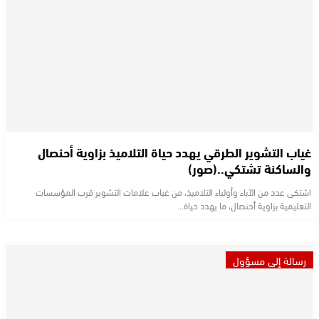
غياب التشوير الطرقي يهدد حياة التلاميذ بزاوية أحنصال
والساكنة تشتكي..(صور)
اشتكى عدد من الآباء وأولياء التلاميذ، من غياب علامات التشوير قرب المؤسسات
التعليمية بزاوية أحنصال، ما يهدد حياة…
رسالة إلى مسؤول