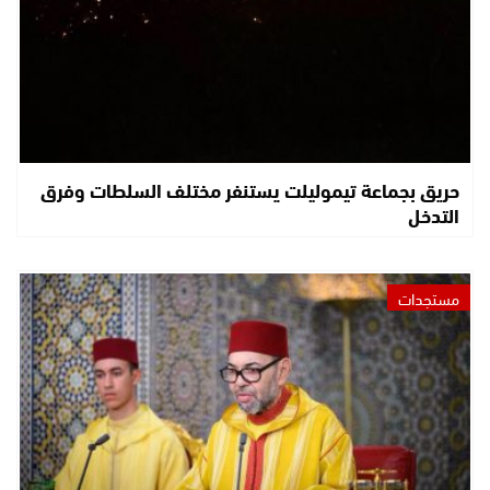
حريق بجماعة تيموليلت يستنفر مختلف السلطات وفرق
التدخل
مستجدات