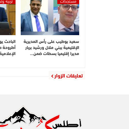
مستجدات
تربية وت
سعيد بوطيب على رأس المديرية
الباحث يو
الإقليمية ببني ملال ورشيد بربار
أطروحة دك
مديرا إقليميا بسطات ضمن…
الإعلامي
تعليقات الزوار