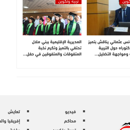
كوين
تربية وتكوين
نس عثماني يناقش بتميز
المديرية الإقليمية ببني ملال
توراه حول التربية
تحتفي بالتميز وتكرم نخبة
ة ومواجهة التضليل…
المتفوقات والمتفوقين في حفل…
فيديو
تعايش
محاكم
إفريقيا وال
تربية وتكوين
رياضة