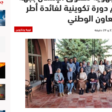
جد
دورة تكوينية لفائدة أطر
عاون الوطني
تربية وتكوين