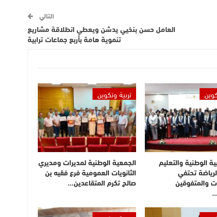
التالي
العامل حسن بنخيي يدشن ويعطي انطلاقة مشاريع
تنموية هامة بأربع جماعات ترابية
كوين
تربية وتكوين
بية الوطنية والتعليم
الجمعية الوطنية لمديرات ومديري
لرياضة تحتفي
الثانويات العمومية فرع فقيه بن
ت والمتفوقين
صالح تكرم المتقاعدين…
…