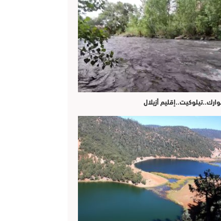
وارك..تيلوكيت..إقليم أزيلال