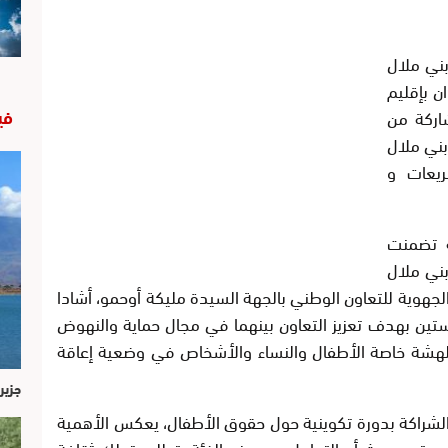
بني ملال
202 ببين الويدان بإقليم
في
2 مشاركا ومشاركة من
بني ملال
ريعات و
ة تضمنت
بني ملال
لجهوية للتعاون الوطني بالجهة السيدة مليكة أوحمو، أشادا
ستين بهدف تعزيز التعاون بينهما في مجال حماية والنهوض
لهشة خاصة الأطفال والنساء والأشخاص في وضعية إعاقة
جزير
الشراكة بدورة تكوينية حول حقوق الأطفال، يعكس الأهمية
سستين، حيث أن التعامل مع هذه الفئة يتطلب تملك ثقافة