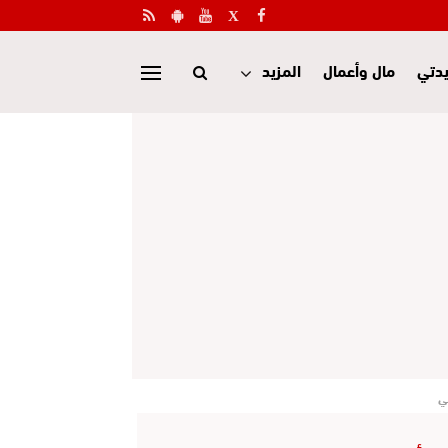
دتي
مال وأعمال
المزيد
ني