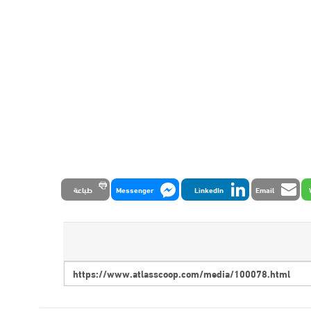
Email
LinkedIn
Messenger
طباعة