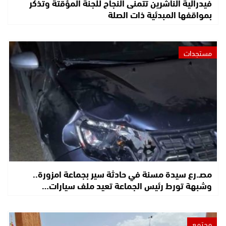
فيدرالية الناشرين تتمنى النجاح للجنة المؤقتة وتذكر
بمواقفها المبدئية ذات الصلة
مستجدات
مصـ.رع سيدة مسنة في حادثة سير بجماعة امزورة..
وشبهة تورط رئيس الجماعة تعيد ملف سيارات…
مجتمع