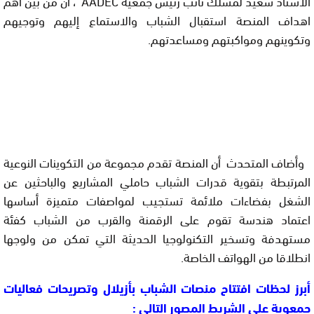
الأستاذ سعيد لمسلك نائب رئيس جمعية
AADEC
، أن من بين أهم
اهداف المنصة
استقبال الشباب والاستماع إليهم وتوجيهم
وتكوينهم ومواكبتهم ومساعدتهم.
وأضاف المتحدث
أن المنصة تقدم مجموعة من التكوينات النوعية
المرتبطة بتقوية قدرات الشباب حاملي المشاريع والباحثين عن
الشغل بفضاءات ملائمة تستجيب لمواصفات متميزة أساسها
اعتماد هندسة تقوم على الرقمنة والقرب من الشباب كفئة
مستهدفة وتسخير التكنولوجيا الحديثة التي تمكن من ولوجها
انطلاقا من الهواتف الخاصة
.
أبرز لحظات افتتاح منصات
الشباب بأزيلال وتصريحات فعاليات
جمعوية على الشريط المصور التالي :