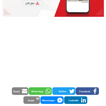
Email
WhatsApp
Twitter
Facebook
LinkedIn
Messenger
طباعة