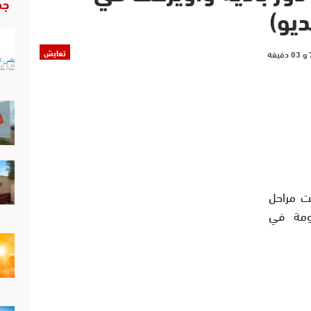
جد
يو)
تعايش
قت مراحل
اومة في