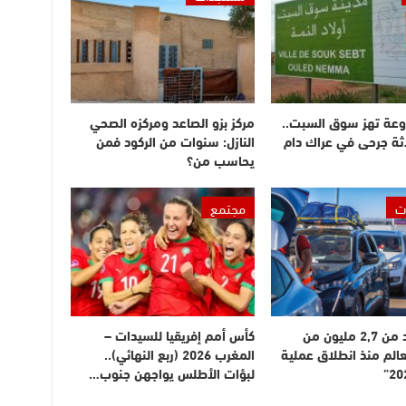
وعة تهز سوق السبت..
مركز بزو الصاعد ومركزه الصحي
ثة جرحى في عراك دام
النازل: سنوات من الركود فمن
يحاسب من؟
ت
مجتمع
دخول أزيد من 2,7 مليون من
كأس أمم إفريقيا للسيدات –
عالم منذ انطلاق عملية
المغرب 2026 (ربع النهائي)..
لبؤات الأطلس يواجهن جنوب…