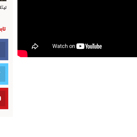
تيڭل
تاب