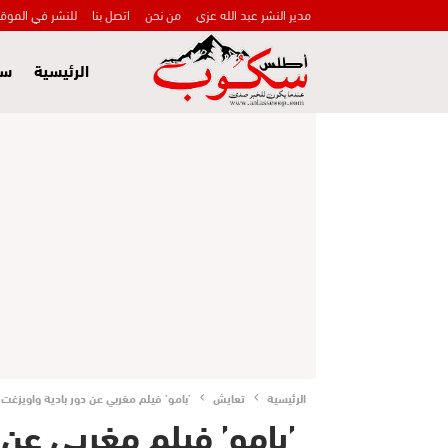
مدير النشر عبد الله عزي
من نحن
اتصل بنا
للنشر في الموق
الرئيسية
سي
الرئيسية
تعايش
’بامو’ فيلم مغربي عن دور بادية واويزغت
’بامو’ فيلم مغربي عن