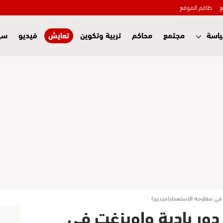
ع
طاقم الموقع
اسة
مجتمع
محاكم
تربية وتكوين
تعايش
فيديو
سي
 في مقاومة الاستعمار(فيديو)
 دور بادية واويزغت في