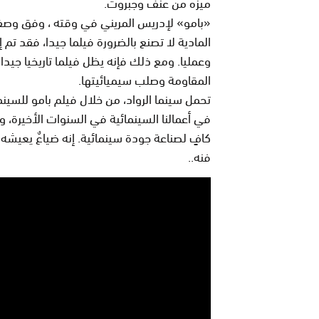
ميزه من عنف وجبروت
.
«
بامو» لإدريس المريني في وقته ، وفق وصف ع
المادية لا تصنع بالضرورة فيلما جيدا، فقد تم 
وعمليا. ومع ذلك فإنه يظل فيلما تاريخيا جيدا
المقاومة وصلب سيميائيتها
.
تحمل سينما الرواد، من خلال فيلم بامو للسينم
في أعمالنا السينمائية في السنوات الأخيرة، 
كافٍ لصناعة جودة سينمائية. إنه ضياعٌ يعيشه 
فنه
..