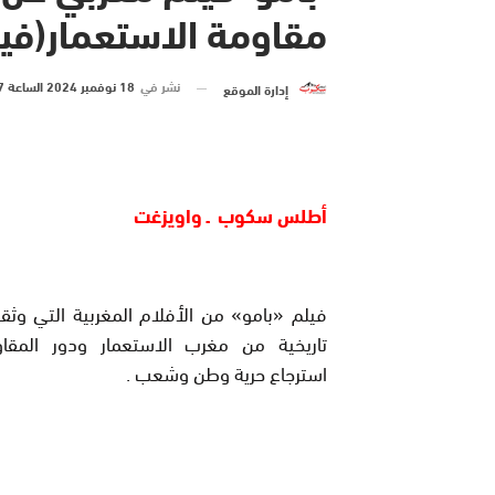
مقاومة الاستعمار(فيد
نشر في
18 نوفمبر 2024 الساعة 7 و 03 دقيقة
إدارة الموقع
أطلس سكوب ـ واويزغت
فيلم «بامو» من الأفلام المغربية التي وث
تاريخية من مغرب الاستعمار ودور المق
استرجاع حرية وطن وشعب
.