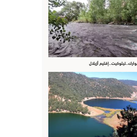
وارك..تيلوكيت..إقليم أزيلال