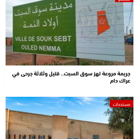
جريمة مروعة تهز سوق السبت.. قتيل وثلاثة جرحى في
عراك دام
مستجدات