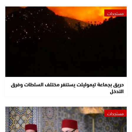
مستجدات
حريق بجماعة تيموليلت يستنفر مختلف السلطات وفرق
التدخل
مستجدات