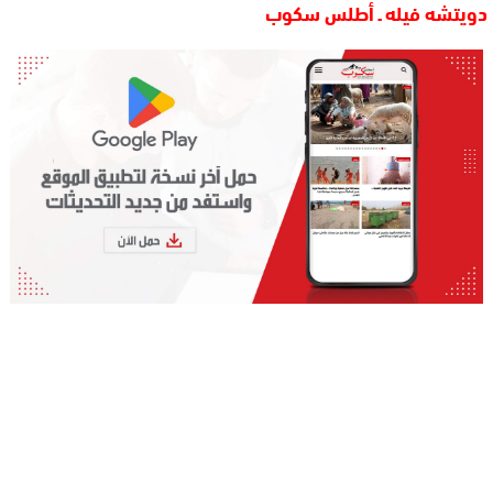
دويتشه فيله ـ أطلس سكوب