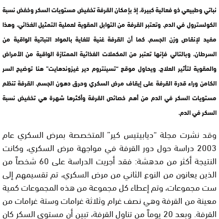
نباتي وطبيعي ذو فعالية كبيرة، إذ بإمكان القرفة تخفيض مستويات السكر وخفض نسبة
الكولسترول في الدم. وتعتبر القرفة من التوابل المقوية لعملية التمثيل الغذائي، وهذا
مفيد لإنقاص وزن الجسم. كما أن القرفة غنية للغاية بالمواد النباتية الواقية من
السرطان، وبالتالي فإنها تعتبر من المكملات الغذائية الممتازة الواقية من الأمراض
والمقوية لتأثير العلاج. ويحاول موقع “تسينتروم دير غيزوندهايت” هنا توضيح السر
الكامن وراء قدرة القرفة على إيقاف مرض السكري وحرق دهون الجسم. القرفة تنظم
مستويات السكر في الدم من أهم خصائص القرفة وأكثرها شهرة هي تخفيض نسبة
السكر في الدم.
وقد نشرت مجلة “ديابيتيس كير” المتخصصة بمرض السكري عام
2003 دراسة حول دور القرفة في مواجهة مرض السكري، وكانت
النتيجة أكثر من مدهشة: فقد أجريت الدراسة على 60 شخصاً من
الذين يعانون من النوع الثاني من مرض السكري، تم تقسيمهم إلى
ست مجموعات، وتم إعطاء كل مجموعة من هذه المجموعات كمية
معينة من القرفة وهي نصف غرام وثلاثة غرامات وستة غرامات من
القرفة. وبعد 20 يوماً من تناول القرفة، تبين أن مستوى السكر كان