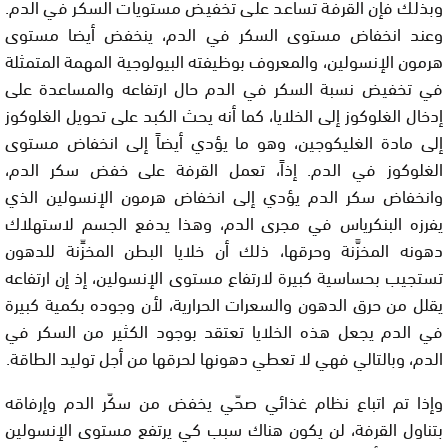
وبذلك فإن القرفة تساعد على تخفيض مستويات السكر في الدم.
وعند انخفاض مستوى السكر في الدم، ينخفض أيضا مستوى
هرمون الإنسولين، والمعروف بوظيفته البيولوجية المهمة المتمثلة
في تخفيض نسبة السكر في الدم حال ارتفاعه والمساعدة على
إدخال الغلوكوز إلى الخلايا، كما أنه يحث الكبد على تحويل الغلوكوز
إلى مادة الغليكوجين، وهو ما يؤدي أيضاً إلى انخفاض مستوى
الغلوكوز في الدم. إذاً، تعمل القرفة على خفض سكر الدم،
وانخفاض سكر الدم يؤدي إلى انخفاض هرمون الإنسولين الذي
يفرزه البنكرياس في مجرى الدم، وهذا يدفع الجسم لاستهلاك
دهونه المخزَّنة وحرقها، ذلك أن خلايا البطن المخزِّنة للدهون
تستجيب بحساسية كبيرة لارتفاع مستوى الإنسولين، إذ إن ارتفاعه
يقلل من حرق الدهون والسعرات الحرارية، لأن وجوده بكمية كبيرة
في الدم يجعل هذه الخلايا تعتقد بوجود الكثير من السكر في
الدم، وبالتالي فهي لا تعطي دهونها لحرقها من أجل توليد الطاقة.
وإذا تم اتباع نظام غذائي صحّي يخفض من سكّر الدم وإرفاقه
بتناول القرفة، لن يكون هناك سبب كي يرتفع مستوى الإنسولين