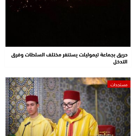
حريق بجماعة تيموليلت يستنفر مختلف السلطات وفرق
التدخل
مستجدات