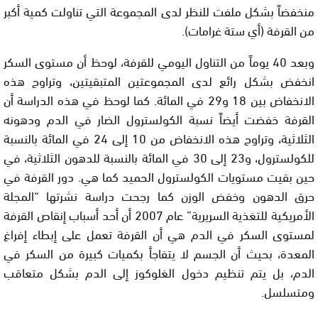
منخفضاً بشكل ملفت للنظر لدى المجموعة التي تناولت كمية أكبر
من القرفة (أي ستة غرامات).
وبعد 40 يوماً من التناول اليومي للقرفة، لوحظ أن مستوى السكر
انخفض بشكل رائع لدى المجموعتين المتبقيتين، وتراوح هذه
الانخفاض بين 18 و29 في المائة. كما لوحظ في هذه الدراسة أن
القرفة خفضت أيضاً نسبة الكولسترول الضار في الدم ودهونه
الثلاثية، وتراوح هذه الانخفاض من 10 إلى 24 في المائة بالنسبة
للكولسترول، و23 إلى 30 في المائة بالنسبة للدهون الثلاثية، في
حين بقيت مستويات الكولسترول الحميد كما هي. دور القرفة في
حرق الدهون وخفض الوزن كما رجحت دراسة نشرتها “المجلة
الأمريكية للتغذية السريرية” عام 2007 أن أحد أسباب إنقاص القرفة
لمستوى السكر في الدم هي أن القرفة تعمل على إبطاء إفراغ
المعدة، بحيث أن الجسم لا يتفاجأ بكميات كبيرة من السكر في
الدم، بل يتم تنظيم دخول الغلوكوز إلى الدم بشكل متعاقب
ومتسلسل.