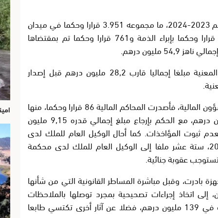
وفي هذا الإطار، أصدرت المحاكم المالية برسم 2023-2024، ما مجموعه 3.951 قرارا وحكما في ميدان
التدقيق والبت في الحسابات، منها 3.190 قرارا وحكما بإبراء الذمة و761 قرارا وحكما تم بمقتضاها
54 مليون درهم.
كما سجلت هذه المحاكم استرجاع الأجهزة المعنية مبلغا إجماليا قارب 28,2 مليون درهم قبل إصدار
نية.
أما في مجال التأديب المتعلق بالميزانية والشؤون المالية، فأصدرت المحاكم المالية 86 قرارا وحكما، منها
امين
62 قضت بغرامات ناهز مجموعها 5,1 مليون درهم، مع الحكم بإرجاع مبلغ إجمالي قدره 9,15 مليون
م البت فيها بعدم ثبوت المؤاخذات. كما أحال الوكيل العام للملك لدى
المجلس الأعلى للحسابات، برسم 2023-2024، ستة عشر ملفا إلى الوكيل العام للملك لدى محكمة
تستوجب عقوبة جنائية.
ة بادرت، وقبل مباشرة المساطر القانونية التي من شأنها
ن، إلى اتخاذ إجراءات تصحيحية بمجرد توصلها بالملاحظات
الأولية، كان لها وقع مالي إيجابي تم تقديره في 139 مليون درهم، فضلا عن آثار أخرى تكتسي طابعا