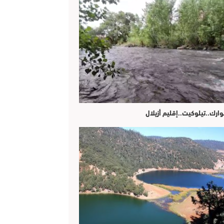
وارك..تيلوكيت..إقليم أزيلال