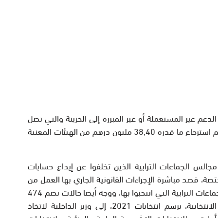
لدعم غير المستعملة أو غير المبررة إلى الخزينة والتي تصل
إلى ما قدره 22 مليون درهم، وذلك بعد أن تم استرجاع ما قدره 38,40 مليون درهم من الهيئات المعنية
إحالة أمر 21 منتخبا من مجالس الجماعات الترابية الذين تخلفوا عن إيداع حسابات
ختصة، قصد مباشرة الإجراءات القانونية الجاري بها العمل من
أجل التصريح بتجريدهم من عضوية مجالس الجماعات الترابية التي انتخبوا بها، ووجه أيضا حالات تضم 474
مترشحا تخلفوا عن إيداع حسابات حملاتهم الانتخابية، برسم انتخابات 2021، إلى وزير الداخلية لاتخاذ
أهليتهم للانتخابات التشريعية العامة والجزئية، ولانتخابات