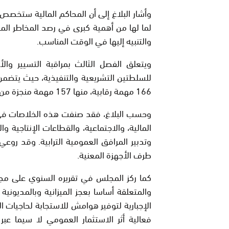
وأشار البلاغ إلى أن المحاكم المالية ستخصص ح
لما لها من أهمية كبرى في رصد المخاطر المح
والتنبيه إليها في الوقت المناسب.
ويتعلق الفصل الثالث بمراقبة التسيير وا
للسلطتين التشريعية والتنفيذية، حيث يتضمن
166 مهمة رقابية، منها 157 مهمة منجزة من طرف المجالس الجهوية للحسابات.
وحسب البلاغ، فقد صنفت هذه الخلاصات في 
المالية، والاجتماعية، والقطاعات الإنتاجية وا
وتدبير المرافق العمومية الترابية. وقد روع
طرف الأجهزة المعنية.
كما ركز المجلس في تقريره السنوي على مجمو
والمتعلقة أساسا بعجز الميزانية وبالمديون
الإجبارية لتوفير هوامش للاستجابة لحاجيات ا
فعالية أثر الاستثمار العمومي لا سيما عبر