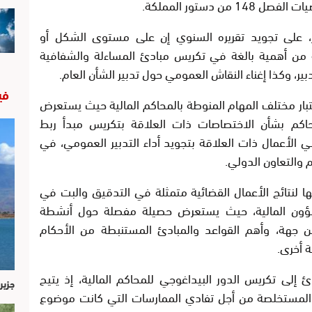
 دستور المملكة.
ر، على تجويد تقريره السنوي إن على مستوى الشكل أو
ه من أهمية بالغة في تكريس مبادئ المساءلة والشفافية
ر، وكذا إغناء النقاش العمومي حول تدبير الشأن العام.
في
اعتبار مختلف المهام المنوطة بالمحاكم المالية حيث يستعرض
محاكم بشأن الاختصاصات ذات العلاقة بتكريس مبدأ ربط
اني الأعمال ذات العلاقة بتجويد أداء التدبير العمومي، في
 والتعاون الدولي.
ا لنتائج الأعمال القضائية متمثلة في التدقيق والبت في
الشؤون المالية، حيث يستعرض حصيلة مفصلة حول أنشطة
ن جهة، وأهم القواعد والمبادئ المستنبطة من الأحكام
ة أخرى.
إلى تكريس الدور البيداغوجي للمحاكم المالية، إذ يتيح
جزير
 المستخلصة من أجل تفادي الممارسات التي كانت موضوع