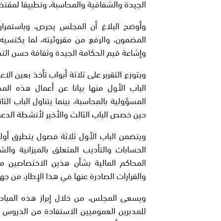
الجيدة والشفافية والمحاسبة، وتطبيقا لمقتضيات الفصل 148 من
وأوضح البلاغ أن المجلس يحرص، وباستمرا
المضمون، والرفع من مقروئيته، لما يكتسي
وإشاعة قيم الحكامة الجيدة وثقافة حسن التدبي
ويتوزع التقرير على ثلاثة أبواب تأخذ بعين ال
الباب الأول منها بيانا عن أعمال هذه ال
المسؤولية بالمحاسبة، بينما يتناول الباب الث
حين خصص الباب الثالث والأخير لأنشطة الدعم
ويتضمن الباب الأول ثلاثة فصول يتطرق أوله
الحسابات والتأديب المتعلق بالميزانية و
المحاكم المالية بشأن هذين الاختصاصين م
والقرارات الصادرة عنها في هذا الإطار، من جه
ويسعى المجلس، من خلال إبراز هذه المبادئ 
للمدبرين العموميين الاستفادة من الدروس