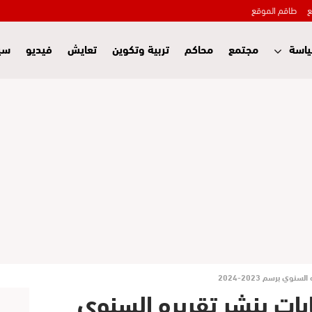
ع
طاقم الموقع
اسة
مجتمع
محاكم
تربية وتكوين
تعايش
فيديو
سي
ي برسم 2023-2024
ات ينشر تقريره السنوي