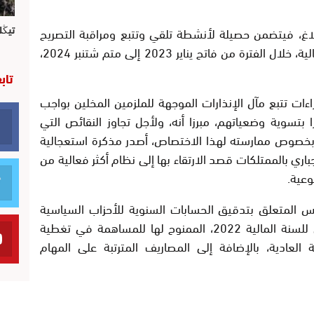
تيڭل
بلاغ، فيتضمن حصيلة لأنشطة تلقي وتتبع ومراقبة التصريح
الإجباري بالممتلكات، حيث تلقت المحاكم المالية، خلال الفترة من فاتح يناير 2023 إلى متم شتنبر 2024،
تاب
اءات تتبع مآل الإنذارات الموجهة للملزمين المخلين بواجب
لت قيام 340 ملزما منذرا بتسوية وضعياتهم، مبرزا أنه، ولأجل تجاوز النقائص التي
 بخصوص ممارسته لهذا الاختصاص، أصدر مذكرة استعجالية
ري بالممتلكات قصد الارتقاء بها إلى نظام أكثر فعالية من
وعية.
س المتعلق بتدقيق الحسابات السنوية للأحزاب السياسية
وفحص صحة نفقاتها برسم الدعم العمومي للسنة المالية 2022، الممنوح لها للمساهمة في تغطية
 العادية، بالإضافة إلى المصاريف المترتبة على المهام