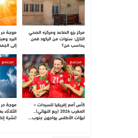
مركز بزو الصاعد ومركزه الصحي
موجة حر 
النازل: سنوات من الركود فمن
البرد وهبا
يحاسب من؟
إلى الجم
مجتمع
مجتمع
كأس أمم إفريقيا للسيدات –
موجة حر م
المغرب 2026 (ربع النهائي)..
الثلاثاء 
لبؤات الأطلس يواجهن جنوب…
(نشرة إنذا