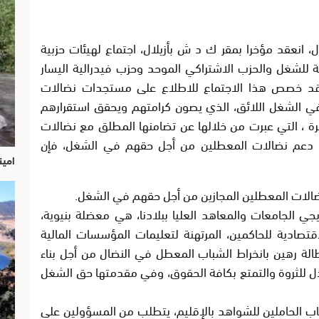
، انعقد مؤخرا بمقر ك د ش بأزيلال، اجتماع لهيئات حزبية
ة للشغل والحزب الاشتراكي الموحد وحزب فيدرالية اليسار
 وقد خصص هذا الاجتماع للاطلاع على مستجدات نضالات
في الشغل اللائق، الذي يصون كرامتهم ويحقق استقرارهم
رة ، التي عبرت من خلالها عن تضامنها المطلق مع نضالات
ل دعم نضالات المعطلين من أجل حقهم في الشغل، فإن
امين
ضالات المعطلين المجازين من أجل حقهم في الشغل.
يجي الجامعات والمعاهد العليا ببلادنا، هي معضلة بنيوية،
قتصادية للحاكمين، المرتهنة لتعليمات المؤسسات المالية
طالة رهين بانخراط الشباب المعطل في النضال من أجل بناء
ادل للثروة والتمتع بكافة الحقوق، وفي مقدمتها حق الشغل
اب الحاملين للشواهد بالإقليم، يتطلب من المسؤولين على