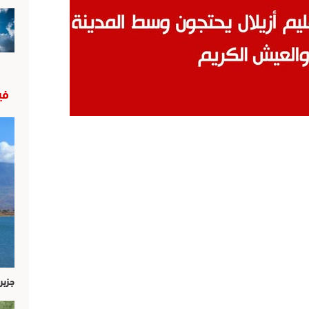
في
جزير