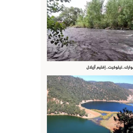
وارك..تيلوكيت..إقليم أزيلال