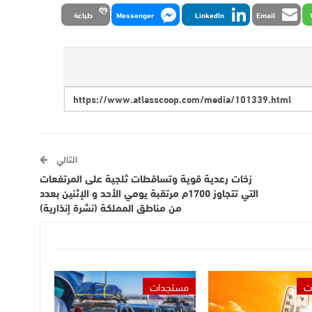
Email
LinkedIn
Messenger
طباعة
التالي
زخات رعدية قوية وتساقطات ثلجية على المرتفعات
التي تتجاوز 1700م مرتقبة يومي الأحد و الإثنين بعدد
من مناطق المملكة (نشرة إنذارية)
ت
مستجدات