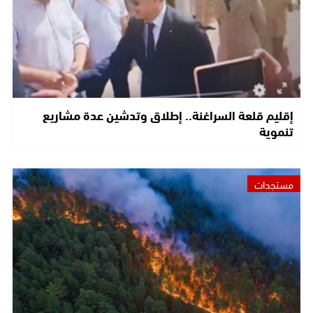
إقليم قلعة السراغنة.. إطلاق وتدشين عدة مشاريع
تنموية
مستجدات