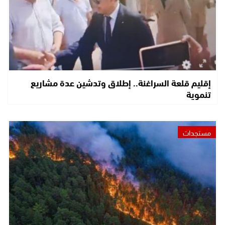
إقليم قلعة السراغنة.. إطلاق وتدشين عدة مشاريع
تنموية
مستجدات