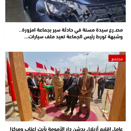
مصـ.رع سيدة مسنة في حادثة سير بجماعة امزورة..
وشبهة تورط رئيس الجماعة تعيد ملف سيارات…
مجتمع
عامل إقليم أزيلال يدشن دار الأمومة بآيت اعتاب ومركزا