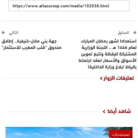
السابق
التالي
استعدادا لشهر رمضان المبارك
جهة بني ملال-خنيفرة.. إطلاق
لعام 1446 هـ .. اللجنة الوزارية
صندوق “قلب المغرب للاستثمار”
المشتركة لليقظة وتتبع تموين
الأسواق والأسعار تعقد اجتماعا
بالرباط (بلاغ وزارة الداخلية)
تعليقات الزوار
شاهد أيضا
مستجدات