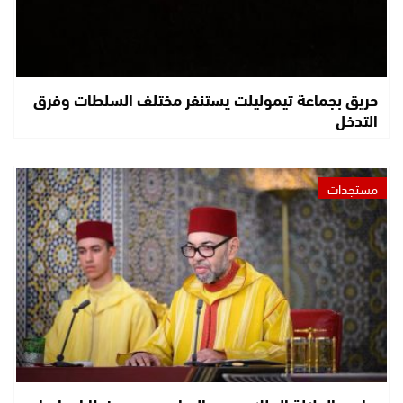
حريق بجماعة تيموليلت يستنفر مختلف السلطات وفرق
التدخل
مستجدات