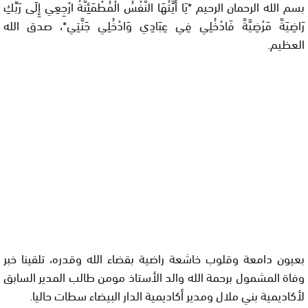
بسم الله الرحمان الرحيم *يَا أَيَّتُهَا النَّفْسُ الْمُطْمَئِنَّةُ ارْجِعِي إِلَى رَبِّكِ
رَاضِيَةً مَرْضِيَّةً فَادْخُلِي فِي عِبَادِي وَادْخُلِي جَنَّتِي*، صدق الله
العظيم
.
بعيون دامعة وقلوب خاشعة راضية بقضاء الله وقدره، تلقينا خبر
وفاة المشمول برحمة الله والد الأستاذ
مومن طالب المدير السابق
لأكاديمية بني ملال ومدير أكاديمية الدار البيضاء سطات حاليا.