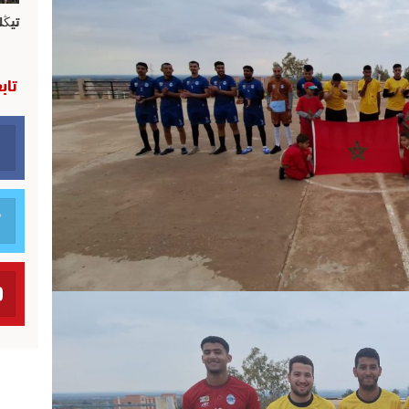
تيڭل
تاب