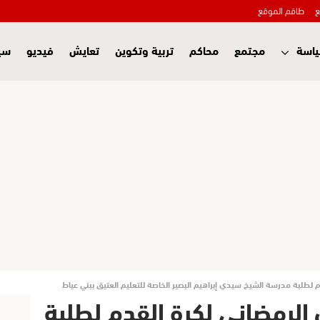
ع
طاقم الموقع
اسة
مجتمع
محاكم
تربية وتكوين
تعايش
فيديو
سي
م لطلبة مدرسة الشيخ سيدي إبراهيم البصير الخاصة للتعليم العتيق ببني عياط
 الرمضاني لكرة القدم لطلبة