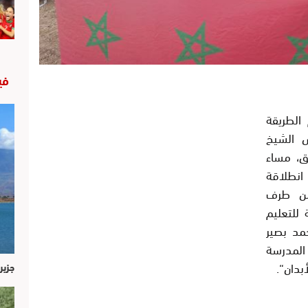
في
الطريقة
س الشيخ
يق، مساء
 على إعطاء انطلاقة
من طرف
للتعليم
مد بصير
 المدرسة
بدان“.
جزير