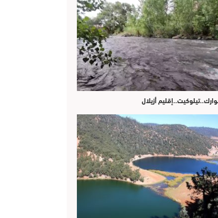
وارك..تيلوكيت..إقليم أزيلال