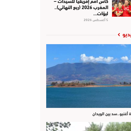
كأس أمم إفريقيا للسيدات –
المغرب 2026 (ربع النهائي)..
لبؤات…
5 أغسطس 2026
ديو
ة أغنبو..سد بين الويدان