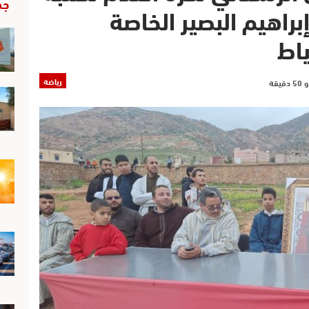
جد
اهيم البصير الخاصة
ياط
رياضة