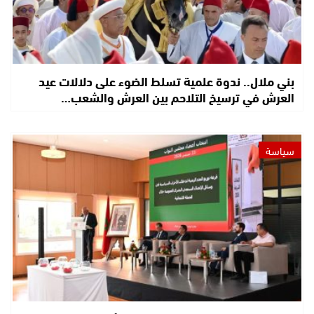
بني ملال.. ندوة علمية تسلط الضوء على دلالات عيد
العرش في ترسيخ التلاحم بين العرش والشعب…
سياسة