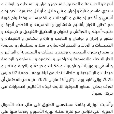
ﺃﻧﺠﺮﺓ ﻭ ﺍﻟﺤﺴﻴﻤﺔ و ﺍﻟﻤﻀﻴﻖ-ﺍﻟﻔﻨﻴﺪﻕ و ﻭﺯﺍﻥ و ﺍﻟﻘﻨﻴﻄﺮﺓ و ﺗﺎﻭﻧﺎﺕ و
ﺳﻴﺪﻱ ﻗﺎﺳﻢ و ﺗﺎﺯﺓ و ﺇﻓﺮﺍﻥ و ﺑﻨﻲ ﻣﻼﻝ و ﺃﺯﻳﻼﻝ ﻭﺧﻨﻴﻔﺮﺓ-ﺍﻟﺼﻮﻳﺮﺓ و
ﺃﺳﻔﻲ و ﺃﻛﺎﺩﻳﺮ-ﺇﺩﺍﻭﺗﻨﺎﻥ و ﺗﺎﺭﻭﺩﺍﻧﺖ ﻭ ﺍﻟﺨﻤﻴﺴﺎﺕ، وكذا رياح قوية
مع ﺗﻄﺎﻳﺮ ﻟﻠﻐﺒﺎﺭ بأقاليم ﺷﻔﺸﺎﻭﻥ و ﺍﻟﺤﺴﻴﻤﺔ و الفحص-ﺃﻧﺠﺮﺓ و
ﻃﻨﺠﺔ-ﺃﺻﻴﻠﺔ و ﺍﻟﻌﺮﺍﺋﺶ و ﺗﻄﻮﺍﻥ و ﺍﻟﻤﻀﻴﻖ-ﺍﻟﻔﻨﻴﺪﻕ و ﻛﺮﺳﻴﻒ و
ﺻﻔﺮﻭ و ﺇﻓﺮﺍﻥ و ﺑﻮﻟﻤﺎﻥ و ﺍﻟﺤﺎﺟﺐ و ﺗﺎﺯﺓ و ﻣﻜﻨﺎﺱ و ﺍﻟﻘﻨﻴﻄﺮﺓ و
ﺍﻟﺨﻤﻴﺴﺎﺕ و ﺍﻟﺮﺑﺎﻁ و ﺍﻟﺼﺨﻴﺮﺍﺕ-ﺗﻤﺎﺭﺓ و ﺳﻼ و ﺑﻨﺴﻠﻴﻤﺎﻥ و ﻣﺪﻳﻮﻧﺔ
و ﺳﻴﺪﻱ ﺑﻨﻮﺭ و ﺍﻟﺠﺪﻳﺪﺓ و ﺑﺮﺷﻴﺪ و ﺳﻄﺎﺕ و ﺍﻟﻤﺤﻤﺪﻳﺔ و ﺍﻟﻨﻮﺍﺻﺮ و
ﺍﻟﺪﺍﺭ ﺍﻟﺒﻴﻀﺎﺀ وﺍﻟﻴﻮﺳﻔﻴﺔ و ﻣﺮﺍﻛﺶ و ﺍﻟﺼﻮﻳﺮﺓ و ﺷﻴﺸﺎﻭﺓ و ﺍﻟﺮﺣﺎﻣﻨﺔ
و آﺳﻔﻲ ﻭ ﻭﺭﺯﺍﺯﺍﺕ و ﺗﺎﻭﺭﻳﺮﺕ و ﻓﻜﻴﻚ و ﺟﺮﺍﺩﺓ و ﺯﺍﻛﻮﺭﺓ و ﺗﻨﻐﻴﺮ و
ﻣﻴﺪﻟﺖ و ﺍﻟﺮﺍﺷﻴﺪﻳﺔ ﻭ ﻃﺎﻃﺎ، ابتداء من ليلة يومه الجمعة 07 مارس
2025 وﺇلى غاية يوم الإثنين 10 مارس 2025، فإنه من المحتمل أن
تعرف بعض المحاور الطرقية التابعة لهذه الأقاليم، اضطرابات في
حركة السير”.
وأهابت الوزارة، بكافة مستعملي الطريق في مثل هذه الأحوال
الجوية التي تتزامن مع فترة عطلة نهاية الأسبوع وحرصا منها على