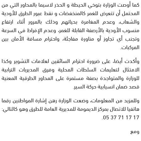
كما أوصت الوزارة بتوخي الحيطة و الحذر لاسيما بالمحاور التي من
المحتمل أن تتعرض للغمر كالمنخفضات و نقط عبور الطرق للأودية
والشعاب، وعدم المغامرة بحياتهم وذلك بالمرور أثناء ارتفاع
منسوب الأودية بالأرصفة القابلة للغمر، وعدم الإفراط في السرعة
وتجنب أي تجاوز أو مناورة مفاجئة، واحترام مسافة الأمان بين
المركبات.
وأكدت أيضا، على ضرورة احترام السائقين لعلامات التشوير وكذا
الامتثال لتعليمات السلطات المحلية وفرق المديريات الترابية
للوزارة والمتواجدة بصفة مستمرة على المحاور الطرقية المعنية
قصد ضمان انسيابية حركة السير.
وللمزيد من المعلومات، وضعت الوزارة رهن إشارة المواطنين رقما
هاتفيا للاتصال بمركز الديمومة للمديرية العامة للطرق وهو كالتالي:
17 17 71 37 05.
ومع