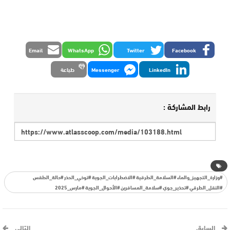
Email
WhatsApp
Twitter
Facebook
LinkedIn
Messenger
طباعة
رابط المشاركة :
#وزارة_التجهيز_والماء #السلامة_الطرقية #الاضطرابات_الجوية #توخي_الحذر #حالة_الطقس
#النقل_الطرقي #تحذير_جوي #سلامة_المسافرين #الأحوال_الجوية #مارس_2025
السابق
التالي