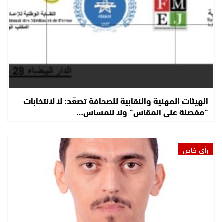
الهيئات المهنية والنقابية للصحافة تصعّد: لا لانتخابات
“مفصلة على المقاس” ولا للمساس…
رأي خاص