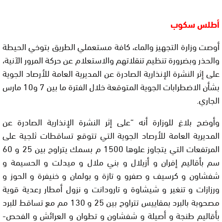
أطلس سكوب
أوصت وزارة التجهيز والماء، كافة مستعملي الطريق بتوخي الحيطة
والحذر وبضرورة تنظيم تنقلاتهم والاستعلام عن حركة المرور الآنية،
على إثر النشرة الإنذارية الصادرة عن المديرية العامة للأرصاد الجوية
بشأن الاضطرابات الجوية المتوقعة خلال الفترة ما بين 7 و10 مارس
الجاري.
وأوضح بلاغ للوزارة أنه “على إثر النشرة الإنذارية الصادرة عن
المديرية العامة للأرصاد الجوية التي تتوقع تساﻗﻄﺎﺕ ثلجية على
المرتفعات التي يتجاوز علوها 1500 م بسمك يتراوح بين 25 و 60
سم بأقاليم ﺇﻓﺮﺍﻥ و ﺃﺯﻳﻼﻝ و ﺑﻨﻲ ﻣﻼﻝ ﻭ ﻣﻴﺪﻟﺖ و ﺍﻟﺤﺴﻴﻤﺔ و
ﺷﻔﺸﺎﻭﻥ و ﻛﺮﺳﻴﻒ و ﺻﻔﺮو و ﺗﺎﺯﺓ و ﺑﻮﻟﻤﺎﻥ و ﺧﻨﻴﻔﺮﺓ و ﺍﻟﺤﻮﺯ و
ﻭﺭﺯﺍﺯﺍﺕ و ﺗﻨﻐﻴﺮ و ﺷﻴﺸﺎﻭﺓ ﻭ ﺗﺎﺭﻭﺩﺍﻧﺖ و نزول أمطار رعدية قوية
مصحوبة بالبرد بمقاييس تتراوح بين 25 و 130 مم ﻣﻊ ﺗﺴﺎﻗﻂ ﻟﻠﺒﺮﺩ
بأقاليم ﻃﻨﺠﺔ و ﺃﺻﻴﻠﺔ و ﺷﻔﺸﺎﻭﻥ و ﺗﻄﻮﺍﻥ و ﺍﻟﻌﺮﺍﺋﺶ و الفحص-