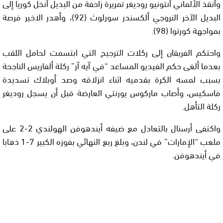
وأنقذ الألماني أنتونيو روديغر تمريرة زاحفة من البديل أنخل كوريا إلى
البديل الآخر النروجي ألكسندر سورلوث (92)، وأهدر الاخير فرصة
بمواجهة كورتوا (98).
واحتكم الفريقان إلى ركلات الترجيح التي ابتسمت لحامل اللقب
بعدما ألغى حكم الفيديو المساعد “في آيه آر” ركلة ألفاريس الناجحة
بسبب لمسه الكرة بقدميه اثناء انزلاقه وصد أوبلاك تسديدة
فاسكيس، وأصاب ماركوس يورنتي العارضة قبل أن يسجل روديغر
ركلة التأهل.
واكتفى أرسنال بالتعادل مع ضيفه أيندهوفن الهولندي 2-2 على
ملعب “الإمارات” في لندن، وبلغ ربع النهائي بفوزه الكبير 7-1 ذهابا
في أيندهوفن.