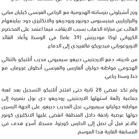
وزج أنشيلوتي بترسانته الهجومية مع الرباعي الفرنسي كيليان مبابي
والبرازيليين فينيسيوس جونيور ورودريغو والانكليزي جود بيلينغهام
الغائب عن مباراة الذهاب بسبب الايقاف، فيما اعتمد على المخضرم
الكرواتي لوكا مودريتش (39 عاما) في الوسط وأعاد القائد
الاوروغوياني فيديريكو فالفيردي إلى الدفاع.
من ناحيته، دفع الارجنتيني دييغو سيميوني مدرب أتلتيكو بالثنائي
الهجومي مواطنه خوليان ألفاريس والفرنسي أنطوان غريزمان، مع
خط وسط رباعي.
ولم تكد تمضي 28 ثانية حتى افتتح أتلتيكو التسجيل بعد لعبة
جماعية رائعة استهلها الارجنتيني رودريغو دي بول بتمريرة إلى
مواطنه جوليانو سيميوني، نجل المدرب دييغو، على الجهة اليسرى
حولها عرضية زاحفة داخل المنطقة انقضى عليها الانكليزي كونور
غالاغر قبل أن تصل إلى الحارس كورتوا، مسجلا أسرع هدف في
المسابقة القارية هذا الموسم.