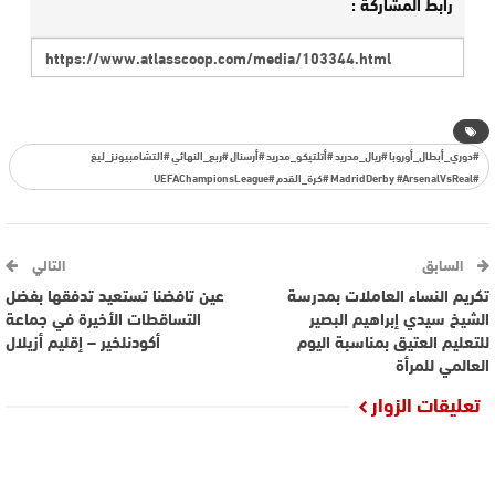
رابط المشاركة :
#دوري_أبطال_أوروبا #ريال_مدريد #أتلتيكو_مدريد #أرسنال #ربع_النهائي #التشامبيونز_ليغ
#MadridDerby #ArsenalVsReal #كرة_القدم #UEFAChampionsLeague
السابق
التالي
تكريم النساء العاملات بمدرسة
عين تافضنا تستعيد تدفقها بفضل
الشيخ سيدي إبراهيم البصير
التساقطات الأخيرة في جماعة
للتعليم العتيق بمناسبة اليوم
أكودنلخير – إقليم أزيلال
العالمي للمرأة
تعليقات الزوار