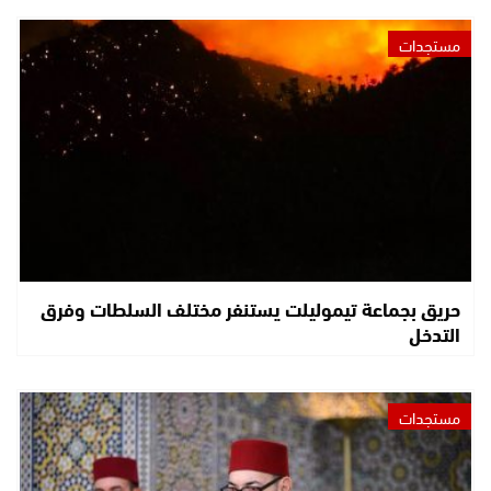
مستجدات
حريق بجماعة تيموليلت يستنفر مختلف السلطات وفرق
التدخل
مستجدات