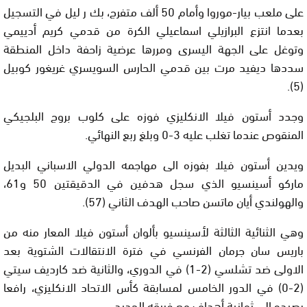
على ملعب بيار-موروا وأمام 50 ألف متفرج، بك ر ليل في التسجيل
بعدما انتزع البرازيلي اسماعيلي الكرة من قدمي كريم أدييمي
وتوغل على الجهة اليسرى ومررها عرضية زاحفة داخل المنطقة
سددها ديفيد مرت بين قدمي الحارس السويسري غريغور كوبيل
(5).
وجدد أستون فيلا الانكليزي فوزه على كلوب بروج البلجيكي
المنقوص عندما تغلب عليه 3-0 وبلغ ربع النهائي.
ويدين أستون فيلا بفوزه الى مهاجمه الدولي الاسباني البديل
ماركو أسينسيو الذي سجل هدفين في الدقيقتين 50 و61،
والهولندي أيان ماتسن صاحب الهدف الثاني (57).
وهي الثنائية الثالثة لأسينسيو بألوان أستون فيلا المعار منه من
باريس سان جرمان الفرنسي في فترة الانتقالات الشتوية بعد
الاولى ضد تشلسي (2-1) في الدوري، والثانية ضد كارديف سيتي
(2-0) في الدور الخامس لمسابقة كأس الاتحاد الانكليزي، رافعا
رصيده الى ثمانية أهداف مع فريقه الجديد.