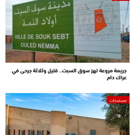
جريمة مروعة تهز سوق السبت.. قتيل وثلاثة جرحى في
عراك دام
مستجدات