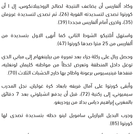
وكاد ألفاريس أن يضاعف النتيجة لصالح الروخيبلانكوس، إل ا أن
كورتوا تصدى لتسديدته القوية (26)، ثم تصدى لتسديدة غريزمان
(35)، واخرى أمام ألفاريس مجددا (39).
واستهل أتلتيكو الشوط الثاني كما أنهى الاول بتسديدة من
ألفاريس من 25 مترا صدها كورتوا (47).
وحصل ريال على ركلة جزاء بعد تمريرة من بيلينغهام إلى مبابي الذي
توغل داخل المنطقة وتعرض لخطأ من مواطنه كليمان لونغليه،
فنفذها فينيسيوس برعونة واطاح بها خارج الخشبات الثلاث (70).
وأبقى كورتوا على آمال فريقه بابعاد كرة غوليان، نجل المدرب
سيميوني، إلى ركنية (72)، قبل أن يدفع انشيلوتي بعد 7 دقائق
بالمغربي إبراهيم دياس بدلا من رودريغو.
وجرب البديل البرازيلي سامويل لينو حظه بتسديدة تصدى لها
كورتوا (85).