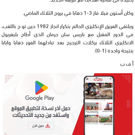
وكان أستون فيلا فاز 3-1 ذهابا في بروج الثلاثاء الماضي.
ويلتقي الفريق الإنكليزي الحالم بتكرار انجاز 1982 حين تو ج باللقب،
في الدور المقبل مع باريس سان جرمان الذي أطاح بليفربول
الانكليزي الثلاثاء بركلات الترجيح بعد تبادلهما الفوز ذهابا وايابا
بنتيجة واحدة (1-0).
أ ف ب