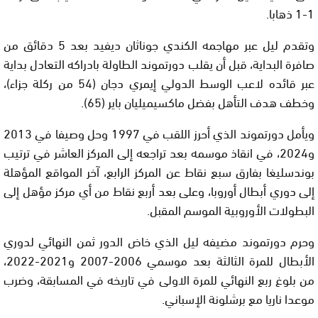
1-1 ذهابا.
وتقدم ليل عبر مهاجمه الكندي جوناثان ديفيد بعد 5 دقائق من
صافرة البداية، قبل أن يقلب دورتموند الطاولة بادراكه التعادل بداية
عبر قائده لاعب الوسط الدولي إيمري دجان (54 من ركلة جزاء)،
وخطف هدف التأهل بفضل ماكسيميليان باير (65).
ويأمل دورتموند الذي أحرز اللقب في 1997 وحل وصيفا في 2013
و2024، في انقاذ موسمه بعد تراجعه إلى المركز العاشر في ترتيب
بوندسليغا بفارق سبع نقاط عن المركز الرابع، آخر المواقع المؤهلة
إلى دوري أبطال أوروبا، وعلى بعد أربع نقاط من أي مركز مؤهل إلى
البطولات الأوروبية الموسم المقبل.
وحرم دورتموند مضيفه ليل الذي خاض الدور ثمن النهائي لدوري
الأبطال للمرة الثالثة بعد موسمي 2006-2007 و2021-2022،
من بلوغ ربع النهائي للمرة الاولى في تاريخه في المسابقة، وضرب
موعدا ناريا مع برشلونة الإسباني.