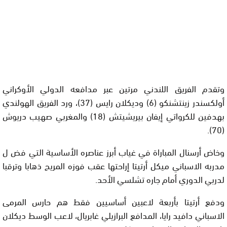
وتقدم الفريق اللندني مرتين عبر مدافعه الدولي الأوكراني
أولكسندر زينتشنكو (6) وديكلان رايس (37)، ورد الفريق الهولندي
بهدفين للكرواتي إيفان بيريشيتش (18) والمغربي صهيب دريوش
(70).
وخاض أرسنال المباراة في غياب أبرز عناصره الأساسية التي فض ل
مدربه الاسباني ميكل أرتيتا إراحتها عقب فوزه المريح ذهابا وترقبا
لدربي الدوري أمام جاره تشلسي الأحد.
ودفع أرتيتا بأربعة لاعبين أساسيين فقط هم حارس المرمى
الاسباني دافيد رايا، المدافع البرازيلي غابريال، لاعب الوسط ديكلان