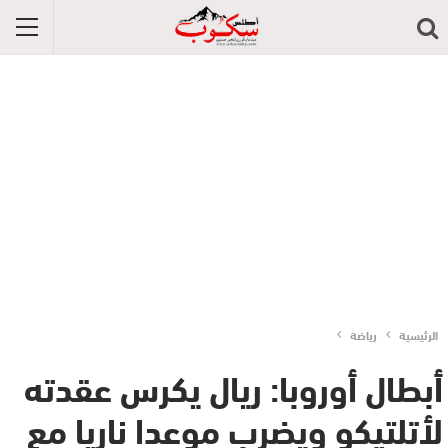
الرئيسية
رياضة
أبطال أوروبا: ريال يكرس عقدته
لأتلتيكو ويضرب موعدا ناريا مع