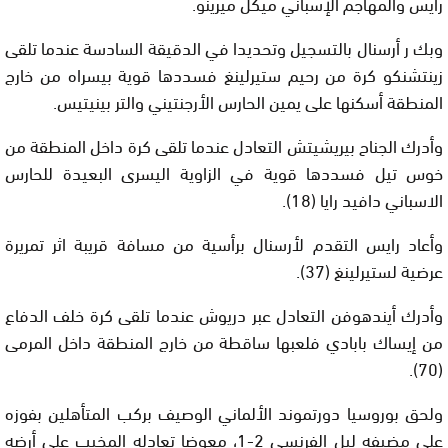
رايس والمهاجم الإسباني ميكل ميرينو.
وبك ر أرسنال بالتسجيل وتحديدا في الدقيقة السادسة عندما تلقى
زينتشنكو كرة من رحيم ستيرلينغ فسددها قوية بيسراه من خارج
المنطقة أسكنها على يمين الحارس الأرجنتيني والتر بينيتيس.
وأدرك الجناح بيريشيتش التعادل عندما تلقى كرة داخل المنطقة من
خوس تيل فسددها قوية في الزاوية اليسرى البعيدة للحارس
الاسباني دافيد رايا (18).
وأعاد رايس التقدم لأرسنال برأسية من مسافة قريبة اثر تمريرة
عرضية لستيرلينغ (37).
وأدرك أيندهوفن التعادل عبر دريوش عندما تلقى كرة خلف الدفاع
من إيساك بابادي فلعبها ساقطة من خارج المنطقة داخل المرمى
(70).
ولحق بوروسيا دورتموند الألماني الوصيف بركب المتأهلين بفوزه
على مضيفه ليل الفرنسي 2-1، معوضا تعادله المخيب على أرضه