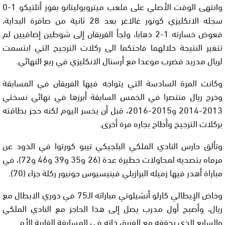
وانتهى الوقت الأصلي على ملعب ميتروبوليتانو بفوز أتلتيكو 1-0
سجله الانكليزي كونور غالاغر بعد 28 ثانية من صافرة البداية،
فعوض خسارته 1-2 ذهابا، ولجأ الفريقان إلى شوطين إضافيين لم
تتغير النتيجة خلالهما فاحتكما الى ركلات الترجيح التي ابتسمت
لريال مدريد فضرب موعدا مع أرسنال الانكليزي في ربع النهائي.
وكانت المرة السادسة التي يتواجه فيها الفريقان في المسابقة
وخرج ريال منتصرا في الخمس السابقة أبرزها في نهائي نسختي
2013-2014 و2015-2016، قبل أن يخسر اليوم لكنه حجز بطاقته
بركلات الترجيح وأطاح بجاره مرة أخرى.
وتألق حارس النادي الملكي البلجيكي تيبو كورتوا في الذود عن
مرماه بتصديه لمحاولات خطيرة عدة (26 و35 و39 و46 و72)، في
مباراة أهدر فيها زميله البرازيلي فينيسيوس جونيور ركلة جزاء (70).
وخاض الإيطالي كارلو أنشيلوتي مباراته الـ75 في دوري الابطال مع
ريال، وأصبح أول مدرب يصل إلى هذا الحاجز مع النادي الملكي
والسابع الذي يحققه مع الفريق ذاته في المسابقة القارية الأم.