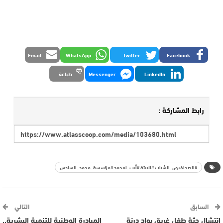
Email
WhatsApp
Twitter
Facebook
LinkedIn
Messenger
طباعة
رابط المشاركة :
#الصحافيون_الشباب #البيئة #أيت_امحمد #مؤسسة_محمد_السادس
السابق
التالي
انتشال جثة طفل غريق بواد درنة
المبادرة الوطنية للتنمية البشرية..