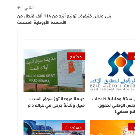
التالي
بني ملال ـ خنيفرة.. توزيع أزيد من 114 ألف قنطار من
الأسمدة الأزوطية المدعمة
ت
مجتمع
ى سبتة ومليلية خلاصات
جريمة مروعة تهز سوق السبت..
مجلس الوطني لحقوق
قتيل وثلاثة جرحى في عراك دام
لاغ صحفي)
ت
مستجدات