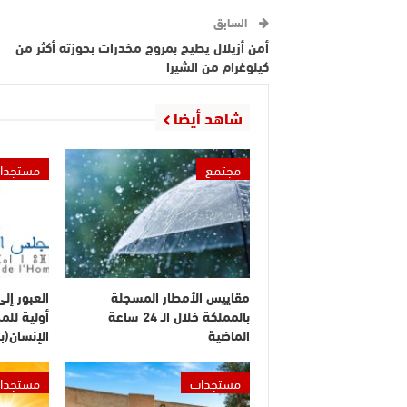
السابق
أمن أزيلال يطيح بمروج مخدرات بحوزته أكثر من
كيلوغرام من الشيرا
شاهد أيضا
مجتمع
مستجدا
مقاييس الأمطار المسجلة
العبور إل
بالمملكة خلال الـ 24 ساعة
أولية لل
الماضية
الإنسان(ب
مستجدات
مستجدا