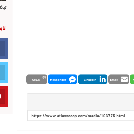
تيڭل
تاب
Email
LinkedIn
Messenger
طباعة