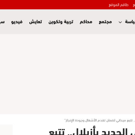
ع
طاقم الموقع
اسة
مجتمع
محاكم
تربية وتكوين
تعايش
فيديو
سي
 تتبع ميداني لضمان تقدم الأشغال وجودة الإنجاز”
جديد بأزيلال.. تتبع