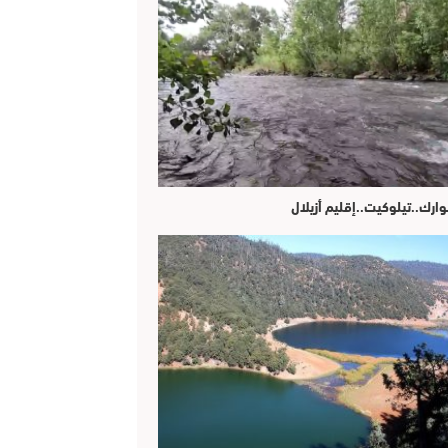
وارك..تيلوكيت..إقليم أزيلال