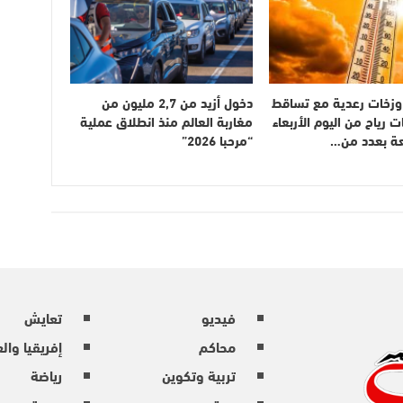
وزخات رعدية مع تساقط
دخول أزيد من 2,7 مليون من
ت رياح من اليوم الأربعاء
مغاربة العالم منذ انطلاق عملية
عة بعدد من…
“مرحبا 2026”
فيديو
تعايش
محاكم
إفريقيا وال
تربية وتكوين
رياضة