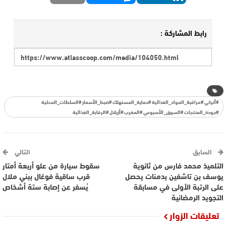
رابط المشاركة :
#أنركي #مراقبة_المواد_الغذائية #حماية_المستهلك #ضبط_الأسعار #السلطات_المحلية
#جودة_المنتجات #السوق_الأسبوعي #المغرب #أزيلال #الرقابة_الغذائية
السابق
التالي
التلميذ محمد فارس من ثانوية
سقوط سيارة من علو أربعة أمتار
يوسف بن تاشفين بدمنات يحصل
قرب ساقية فوغال ببني ملال
على الرتبة الأولى في مسابقة
يُسفر عن إصابة ستة أشخاص
التجويد الرمضانية
تعليقات الزوار