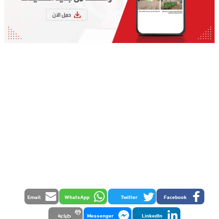
Email
WhatsApp
Twitter
Facebook
LinkedIn
Messenger
طباعة