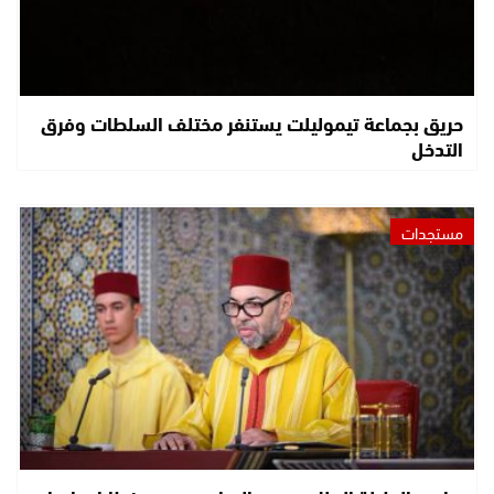
حريق بجماعة تيموليلت يستنفر مختلف السلطات وفرق
التدخل
مستجدات