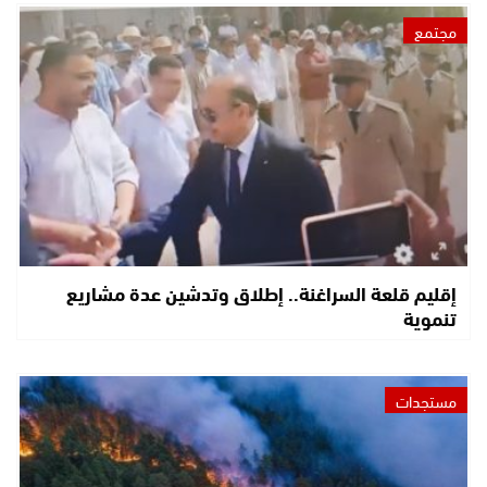
مجتمع
إقليم قلعة السراغنة.. إطلاق وتدشين عدة مشاريع
تنموية
مستجدات