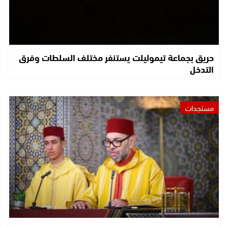
حريق بجماعة تيموليلت يستنفر مختلف السلطات وفرق
التدخل
مستجدات