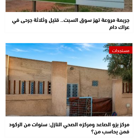
جريمة مروعة تهز سوق السبت.. قتيل وثلاثة جرحى في
عراك دام
مستجدات
مركز بزو الصاعد ومركزه الصحي النازل: سنوات من الركود
فمن يحاسب من؟