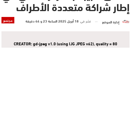
إطار شراكة متعددة الأطراف
مجتمع
نشر في
18 أبريل 2025 الساعة 23 و 44 دقيقة
إدارة الموقع
CREATOR: gd-jpeg v1.0 (using IJG JPEG v62), quality = 80