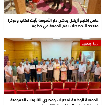
عامل إقليم أزيلال يدشن دار الأمومة بآيت اعتاب ومركزا
متعدد التخصصات بفم الجمعة في خطوة…
تربية وتكوين
الجمعية الوطنية لمديرات ومديري الثانويات العمومية
فرع فقيه بن صالح تكرم المتقاعدين…