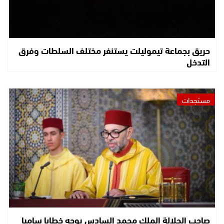
حريق بجماعة تيموليلت يستنفر مختلف السلطات وفرق
التدخل
مستجدات
صاحب الجلالة الملك محمد السادس يوجه خطابا ساميا