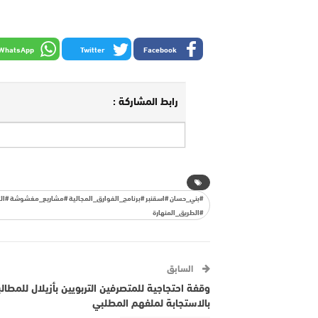
WhatsApp
Twitter
Facebook
رابط المشاركة :
#بني_حسان #اسقنبر #برنامج_الفوارق_المجالية #مشاريع_مغشوشة #التن
#الطريق_المنهارة
السابق
وقفة احتجاجية للمتصرفين التربويين بأزيلال للمطالب
بالاستجابة لملفهم المطلبي