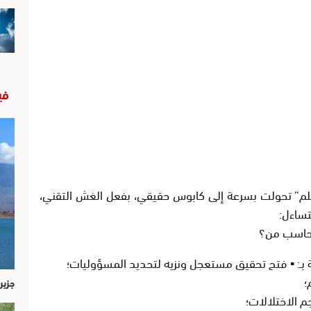
في
حلم” تحولت بسرعة إلى كابوس حقيقي، بفعل الغش التقني،
تساءل:
 يحاسب من؟
ـ: ▪️ فتح تحقيق مستعجل ونزيه لتحديد المسؤوليات؛
؛
جزير
م الاختلالات؛