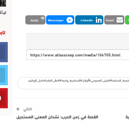
تيڭل
Email
LinkedIn
Messenger
طباعة
تاب
مية_المحلية #الغش_العمومي #أزيلال #المحاسبة_واجبة #المال_العام #عامل_الإقليم
التالي
ة
القصة في زمن الحرب: نشدان المعنى المستحيل