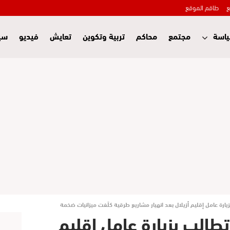
ع
طاقم الموقع
اسة
مجتمع
محاكم
تربية وتكوين
تعايش
فيديو
سي
رة عامل إقليم أزيلال بعد انهيار مشاريع طرقية كلّفت ميزانيات ضخمة
الب بزيارة عامل إقليم