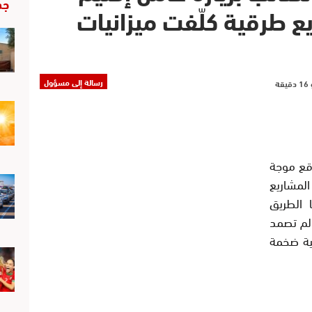
جد
يع طرقية كلّفت ميزانيات
رسالة إلى مسؤول
قع موجة
لمشاريع
ا الطريق
 لم تصمد
ية ضخمة