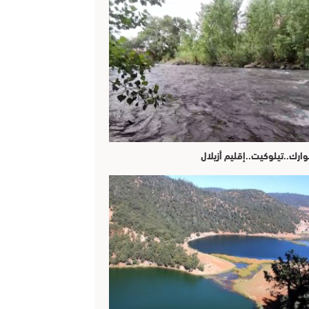
وارك..تيلوكيت..إقليم أزيلال