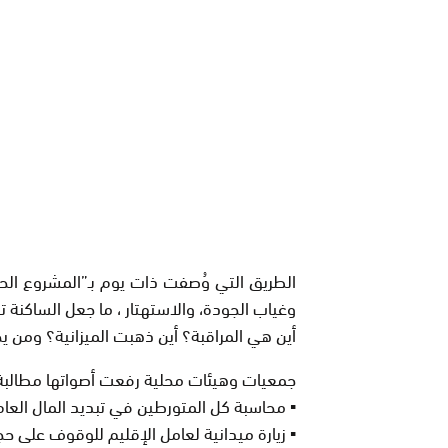
الطريق التي وُصفت ذات يوم بـ”المشروع ال
وغياب الجودة، والاستهتار ، ما جعل الساكنة ت
أين هي المراقبة؟ أين ذهبت الميزانية؟ ومن
جمعيات وهيئات محلية رفعت أصواتها مطالبة ب
▪️ محاسبة كل المتورطين في تبديد المال العام
▪️ زيارة ميدانية لعامل الإقليم للوقوف على حج