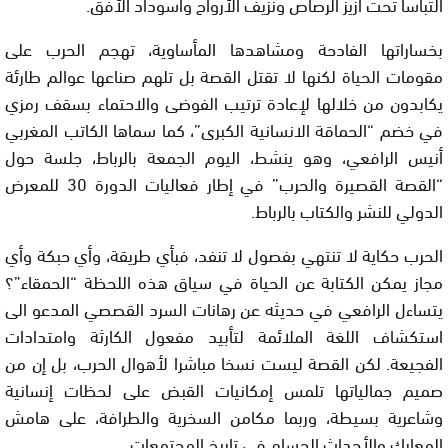
التباسا تحت أزيز الرصاص ونزيف الأرواح واسوداد الأفق.
بخساراتها الفادحة ومشاهدها المأساوية، تهجم الحرب على
مقومات الحياة لكنها لا تقتل القصة بل تلهم صناعها عوالم طارئة
يكابدون من خلالها لإعادة ترتيب الفوضى والاحتماء بسقف رمزي
في خضم “الحماقة الانسانية الكبرى”، كما سماها الكاتب المغربي
أنيس الرافعي، وهو ينشط، اليوم الجمعة بالرباط، جلسة حول
“القصة القصيرة والحرب” في إطار فعاليات الدورة 30 للمعرض
الدولي للنشر والكتاب بالرباط.
الحرب حكاية لا تنتهي بفصول لا تنفد، فبأي طريقة، وأي حبكة وأي
مجاز يمكن الكتابة عن الحياة في سياق هذه اللحظة “الحمقاء”؟
يتساءل الرافعي في حديثه عن رهانات السرد القصصي المدعو الى
استكشاف اللغة الملائمة لتأبيد مفعول الكارثة وامتدادات
الفجيعة. لكن القصة ليست نسخا مباشرا لأهوال الحرب، بل إن من
صميم جمالياتها تلمس إمكانيات القبض على لحظات إنسانية
وشاعرية بسيطة، وربما مكامن السخرية والطرافة، على هامش
المعارك والأحداث الجسام في تاريخ المجتمعات.