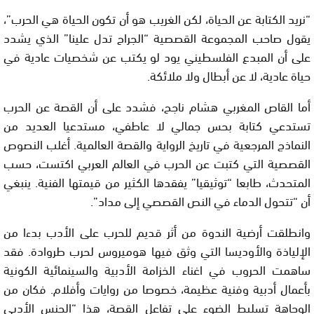
“نريد الكتابة عن الحياة، لكن الغريب هو أن تكون الحياة هي الحرب”،
يقول صاحب المجموعة القصصية “الجراح تدل علينا” الذي يشدد
على أن المبدع الفلسطيني يود لو يكتب عن شخصيات عادية في
حياة عادية، لا عن أبطال ولا ملائكة.
أما القاص المغربي هشام ناجح، فشدد على أن القصة عن الحرب
تستدعي كتابة بحس جمالي لا عاطفي، مستدعيا العديد من
النماذج المرجعية في تاريخ الرواية والقصة العالمية. أغلب النصوص
القصصية التي كتبت عن الحرب في العالم العربي اكتست، حسب
المتحدث، طابعا “توثيقيا” يفقدها الكثير من قيمتها الفنية. ينبغي
أن “تتحول الدماء في النص القصصي إلى مداد”.
وانطلقت أرضية الندوة من أثر قديم للحرب على الأدب بدءا من
الإلياذة والأوديسا التي وثق فيها هوميروس لحرب طروادة. فقد
ساهمت الحروب في اغناء الخزامة الأدبية والسينمائية الكونية
بأعمال أدبية وفنية عظيمة، خصوصا من روايات وأفلام. فكان من
الوجاهة تسليط الضوء على تفاعل القصة، هذا “الجنس الأدبي