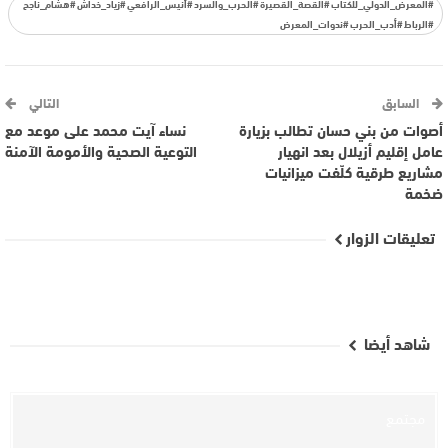
#المعرض_الدولي_للكتاب #القصة_القصيرة #الحرب_والسرد #أنيس_الرافعي #زياد_خداش #هشام_ناجح
#الرباط #أدب_الحرب #ندوات_المعرض
السابق
التالي
أصوات من بني حسان تطالب بزيارة
نساء آيت محمد على موعد مع
عامل إقليم أزيلال بعد انهيار
التوعية الصحية والأمومة الآمنة
مشاريع طرقية كلّفت ميزانيات
ضخمة
تعليقات الزوار
شاهد أيضا
مجتمع