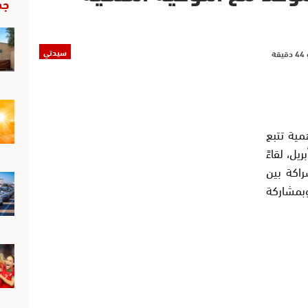
جد
سيدتي
مية تتبع
 احتضنت آيت محمد، يوم الجمعة 18 أبريل، لقاءً
راكة بين
بمشاركة