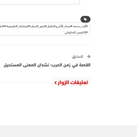
#آيت_محمد #صحة_الأم_والطفل #تتبع_الحمل #الرضاعة_الطبيعية #التغ
#التغيير_السلوكي
السابق
القصة في زمن الحرب: نشدان المعنى المستحيل
تعليقات الزوار