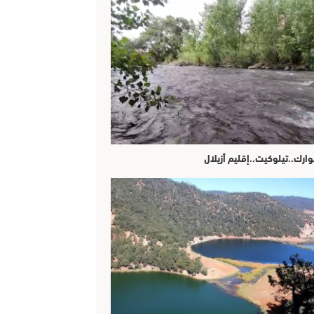
وارك..تيلوكيت..إقليم أزيلال