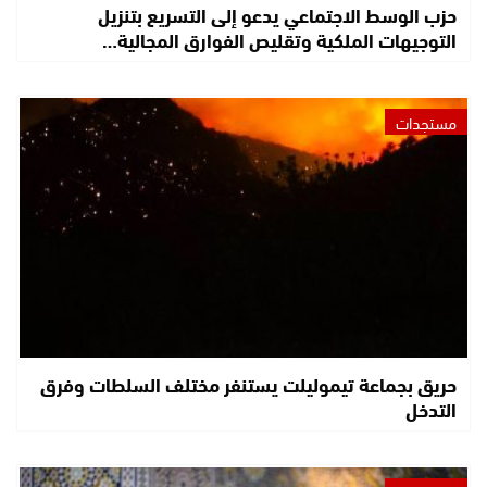
حزب الوسط الاجتماعي يدعو إلى التسريع بتنزيل
التوجيهات الملكية وتقليص الفوارق المجالية…
مستجدات
حريق بجماعة تيموليلت يستنفر مختلف السلطات وفرق
التدخل