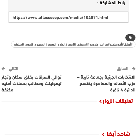
رابط المشاركة :
#أزيلال #أكودنلخير #ضرائب_فلاحية #المخطط_الأخضر #الفلاح_الصغير #المفهوم_الجديد_للسلطة
السابق
التالي
الانتخابات الجزئية بجماعة تابية –
توالي السرقات يقلق سكان وتجار
حزب الأصالة والمعاصرة يكتسح
تيموليلت ومطالب بحملات أمنية
الدائرة 4 تاغرة
مكثفة
تعليقات الزوار
شاهد أيضا