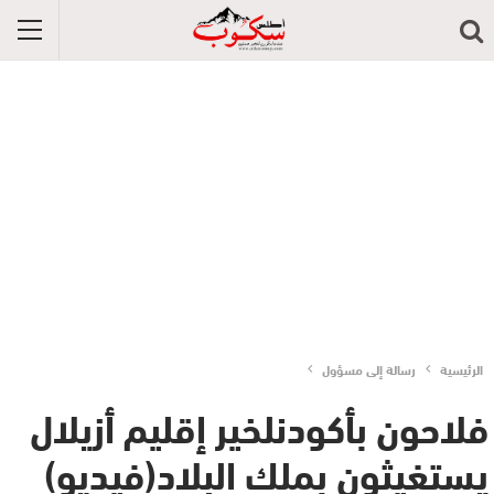
الرئيسية
رسالة إلى مسؤول
فلاحون بأكودنلخير إقليم أزيلال
يستغيثون بملك البلاد(فيديو)