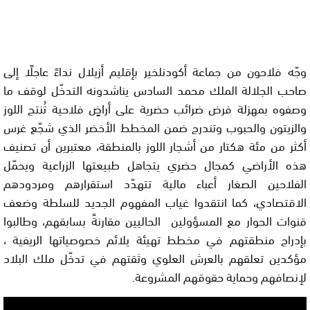
وجّه فلاحون من جماعة أكودنلخير بإقليم أزيلال نداءً عاجلًا إلى
صاحب الجلالة الملك محمد السادس يناشدونه التدخّل لوقف ما
وصفوه بمهزلة فرض ضرائب حضرية على أراضٍ فلاحية تُنتج اللوز
والزيتون والحبوب وتندرج ضمن المخطط الأخضر الذي شجّع غرس
أكثر من مئة هكتار من أشجار اللوز بالمنطقة، معتبرين أن تصنيف
هذه الأراضي كمجال حضري يتجاهل طبيعتها الزراعية ويحمّل
الفلاحين الصغار أعباء مالية تتهدّد استقرارهم ومردودهم
الاقتصادي، كما انتقدوا غياب المفهوم الجديد للسلطة وضعف
قنوات الحوار مع المسؤولين الحاليين مقارنةً بسابقهم، وطالبوا
بإدراج منطقتهم في مخطط تهيئة يلائم خصوصياتها الريفية ،
مؤكدين تعلقهم بالعرش العلوي وثقتهم في تدخّل ملك البلاد
لإنصافهم وحماية حقوقهم المشروعة.