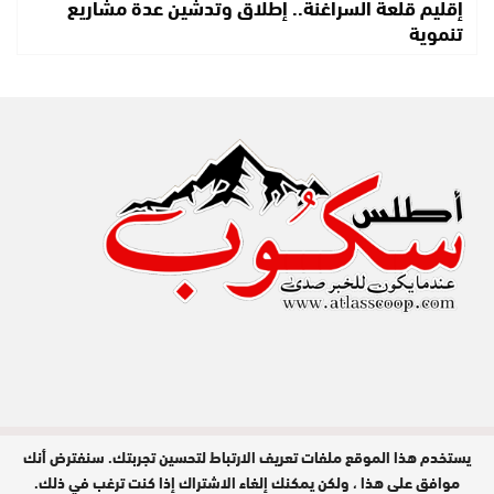
إقليم قلعة السراغنة.. إطلاق وتدشين عدة مشاريع
تنموية
يستخدم هذا الموقع ملفات تعريف الارتباط لتحسين تجربتك. سنفترض أنك
مدير النشر : عبد الله عزي / جميع الحقوق
محفوظة © 2026
موافق على هذا ، ولكن يمكنك إلغاء الاشتراك إذا كنت ترغب في ذلك.