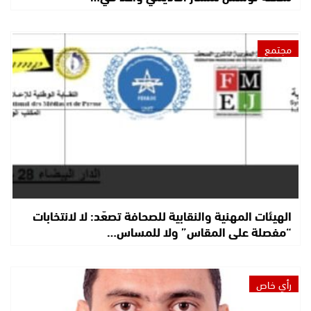
مجتمع
الهيئات المهنية والنقابية للصحافة تصعّد: لا لانتخابات
“مفصلة على المقاس” ولا للمساس…
رأي خاص