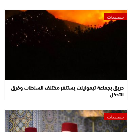
مستجدات
حريق بجماعة تيموليلت يستنفر مختلف السلطات وفرق
التدخل
مستجدات