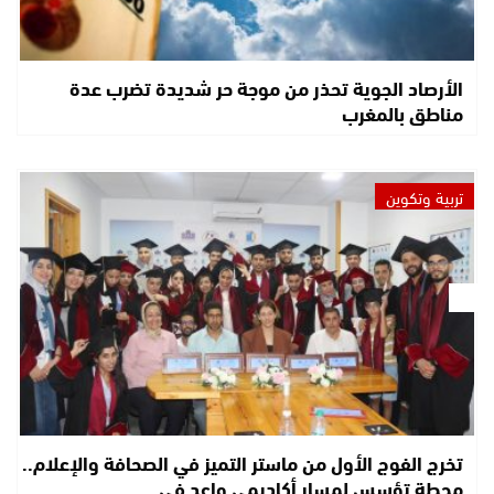
الأرصاد الجوية تحذر من موجة حر شديدة تضرب عدة
مناطق بالمغرب
تربية وتكوين
تخرج الفوج الأول من ماستر التميز في الصحافة والإعلام..
محطة تؤسس لمسار أكاديمي واعد في…