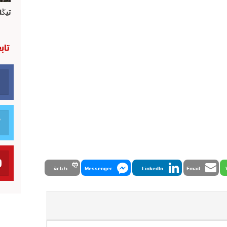
تيڭل
تاب
Email
LinkedIn
Messenger
طباعة