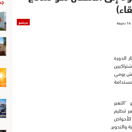
جد
اء)
مجتمع
 الدورة
اشتراكيين
اكش يومي
ة مستدامة
“التغير
بر تنظيم
للأحواض
 والتدوير.