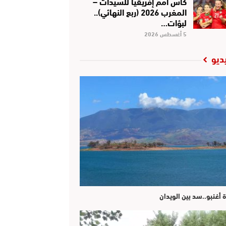
كأس أمم إفريقيا للسيدات –
المغرب 2026 (ربع النهائي)..
لبؤات…
5 أغسطس 2026
ديو
ة أغنبو..سد بين الويدان