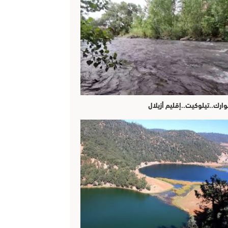
وارك..تيلوكيت..إقليم أزيلال