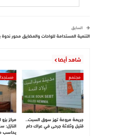
السابق
التنمية المستدامة للواحات والمضايق محور ندوة بت
شاهد أيضا
مجتمع
مستجدا
جريمة مروعة تهز سوق السبت..
مركز بزو 
قتيل وثلاثة جرحى في عراك دام
النازل: س
يحاسب م