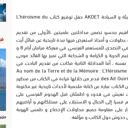
نظمت جمعية أصدقاء القصيبة للتنمية و البيئة و السياحة AKDET حفل توقيع كتاب L’héroïsme du
اهيم بنحسو تضمن مداخلتين علميتين ،الأولى من تقديم
في
ة ،بطولات و أمجاد استعرض فيها نبدة تاريخية عن قبائل أيت
ويرة و أصلها و تاريخها و مقاومتها و بسالتها في التصدي للمستعمر الفرنسي في معركة مرامان أيام 8 و
ض خصال و قيم الحرية و الكرامة و الشجاعة التي تميز بها القائد موحى
سه ، أما المداخلة الثانية فكانت من تقديم الباحث في
سلك الدكتوراه السيد محمد اسمايو بعنوان: Au nom de la Terre et de la Mémoire : L’Héroïsme
des Aït Ouirra d’El Ksiba dans l’Œuvre d’Ali Fertahi قدم من خلالها قراءة في الكتاب من منظور
لكتاب عبارة عن كتابة ملحمية لأحداث تاريخية غير مكتوبة
 تعيش في هدوء و اطمئنان قبل الهجوم الفرنسي على
قسرا إلى الجبال و الاستيلاء على ممتلكاتهم و أراضيهم
رار على مقاومة جميع محاولات الإخضاع و طمس الهوية
ى حدوش حول الكاتب و مؤلفه .
جزير