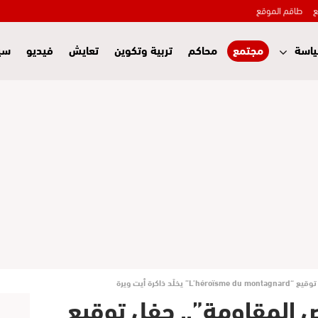
ع
طاقم الموقع
اسة
مجتمع
محاكم
تربية وتكوين
تعايش
فيديو
سي
ذاكرة أيت ويرة
المقاومة”.. حفل توقيع