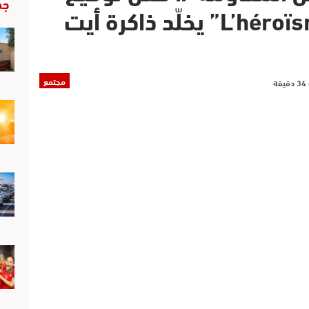
جد
“L’héroïsme Du Montagnard” يخلّد ذاكرة أيت
مجتمع