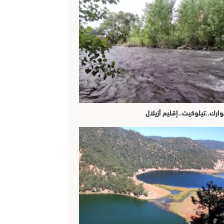
وارك..تيلوكيت..إقليم أزيلال