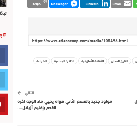
Email
LinkedIn
Messenger
طباعة
تيڭل
تاب
ي
التاريخ المحلي
الثقافة الأمازيغية
الذاكرة الجماعية
الشجاعة
التالي
ل
مولود جديد بالقسم الثاني هواة يحيي ماء الوجه لكرة
القدم بإقليم أزيلال….