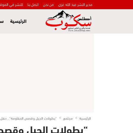
مدير النشر عبد الله عزي
من نحن
اتصل بنا
للنشر في الموق
الرئيسية
سي
الرئيسية
مجتمع
“بطولات الجبل وقصص المقاومة”.. حفل توقيع “L’héroïsme du montagnard” يخلّد 
“بطولات الجبل وقصص 