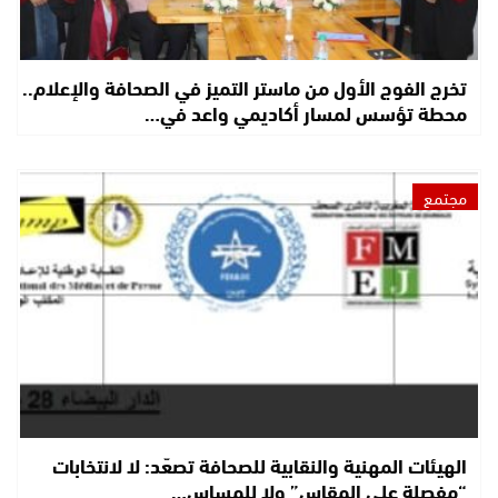
تخرج الفوج الأول من ماستر التميز في الصحافة والإعلام..
محطة تؤسس لمسار أكاديمي واعد في…
مجتمع
الهيئات المهنية والنقابية للصحافة تصعّد: لا لانتخابات
“مفصلة على المقاس” ولا للمساس…