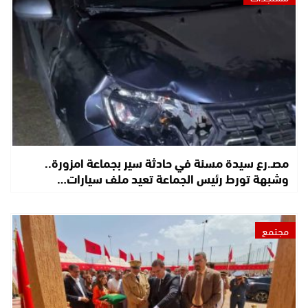
مصـ.رع سيدة مسنة في حادثة سير بجماعة امزورة..
وشبهة تورط رئيس الجماعة تعيد ملف سيارات…
مجتمع