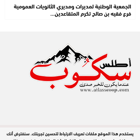
الجمعية الوطنية لمديرات ومديري الثانويات العمومية
فرع فقيه بن صالح تكرم المتقاعدين…
يستخدم هذا الموقع ملفات تعريف الارتباط لتحسين تجربتك. سنفترض أنك
مدير النشر : عبد الله عزي / جميع الحقوق
محفوظة © 2026