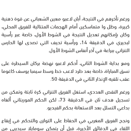
ورغم تأخرهم في النتيجة، أبان لاعبو معين الشعباني عن قوة ذهنية
كبيرة، وظل وا متماسكين أمام الهجمات المتتالية للفريق المحلي،
وكان بإمكانهم تعديل النتيجة في الشوط الأول، خاصة عبر رأسية
لبحيري في الدقيقة 14، ورأسية تحيف التي تصدى لها الحارس
التنزاني ببراعة في آخر أنفاس الشوط الأول.
ومع بداية الشوط الثاني، أحكم لاعبو نهضة بركان السيطرة على
نسق المباراة، خاصة بعد طرد لاعب خط وسط سيمبا يوسف كاغوما
عقب تلقيه الإنذار الثاني في الدقيقة 50.
ورغم النقص العددي، استغل الفريق التنزاني كرة ثابتة وتمكن من
تسجيل هدف ثان في الدقيقة 73، لكن الحكم الموريتاني ألغاه
بداعي التسلل بعد الاستعانة بحكم الفيديو.
ونجح الفريق المغربي في الحفاظ على التوازن والتحكم في إيقاع
اللقاء في الدقائق الأخيرة، قبل أن يتمكن سومايلا سيديبي من