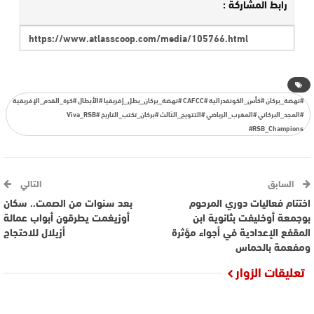
رابط المشاركة :
#نهضة_بركان #كأس_الكونفدرالية #CAFCC #نهضة_بركان_بطل_إفريقيا #الأبطال #كرة_القدم_الإفريقية
#المجد_البركاني #المغرب_الرياضي #التتويج_الثالث #بركان_تكتب_التاريخ #Viva_RSB
#RSB_Champions
السابق
التالي
اختتام فعاليات دوري المرحوم
بعد سنوات من الصمت.. سكان
بوجمعة أوخليفت بثانوية ابن
أوزيغمت يطرقون أبواب عمالة
المقفع الإعدادية في أجواء مؤثرة
أزيلال للاحتجاج
ومفعمة بالحماس
تعليقات الزوار