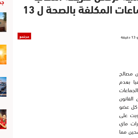
جد
مندوبي مجموعة الجماعات المكلفة بالصحة ل 13
مجتمع
 مصالح
 مجلسا جماعيا بعدم
جماعات
، لمخالفتهم للمادة 45 من القانون
ترابية 113/14 إذ أن كل عضو
ويت على
ات ماي
حين مما