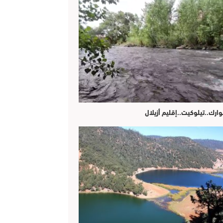
وارك..تيلوكيت..إقليم أزيلال