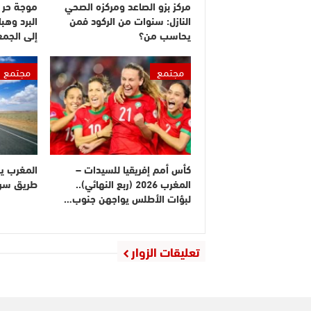
مركز بزو الصاعد ومركزه الصحي
موجة حر 
النازل: سنوات من الركود فمن
البرد وهبا
يحاسب من؟
إلى الجم
مجتمع
مجتمع
كأس أمم إفريقيا للسيدات –
المغرب ي
المغرب 2026 (ربع النهائي)..
طريق سريع
لبؤات الأطلس يواجهن جنوب…
تعليقات الزوار